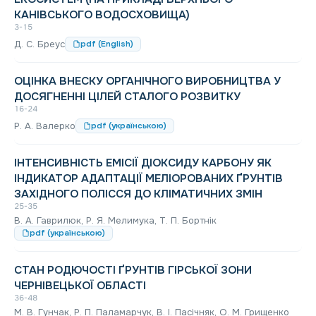
КАНІВСЬКОГО ВОДОСХОВИЩА)
3-15
Д. С. Бреус
pdf (English)
ОЦІНКА ВНЕСКУ ОРГАНІЧНОГО ВИРОБНИЦТВА У
ДОСЯГНЕННІ ЦІЛЕЙ СТАЛОГО РОЗВИТКУ
16-24
Р. А. Валерко
pdf (українською)
ІНТЕНСИВНІСТЬ ЕМІСІЇ ДІОКСИДУ КАРБОНУ ЯК
ІНДИКАТОР АДАПТАЦІЇ МЕЛІОРОВАНИХ ҐРУНТІВ
ЗАХІДНОГО ПОЛІССЯ ДО КЛІМАТИЧНИХ ЗМІН
25-35
В. А. Гаврилюк, Р. Я. Мелимука, Т. П. Бортнік
pdf (українською)
СТАН РОДЮЧОСТІ ҐРУНТІВ ГІРСЬКОЇ ЗОНИ
ЧЕРНІВЕЦЬКОЇ ОБЛАСТІ
36-48
М. В. Гунчак, Р. П. Паламарчук, В. І. Пасічняк, О. М. Грищенко