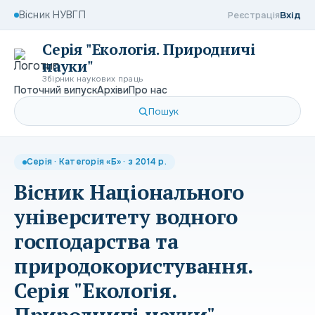
Вісник НУВГП
Реєстрація
Вхід
Серія "Екологія. Природничі
науки"
Збірник наукових праць
Поточний випуск
Архіви
Про нас
Пошук
Серія · Категорія «Б» · з 2014 р.
Вісник Національного
університету водного
господарства та
природокористування.
Серія "Екологія.