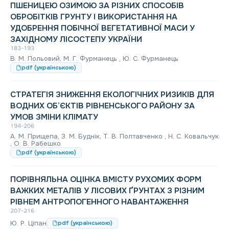
ПШЕНИЦЕЮ ОЗИМОЮ ЗА РІЗНИХ СПОСОБІВ
ОБРОБІТКІВ ГРУНТУ І ВИКОРИСТАННЯ НА
УДОБРЕННЯ ПОБІЧНОЇ ВЕГЕТАТИВНОЇ МАСИ У
ЗАХІДНОМУ ЛІСОСТЕПУ УКРАЇНИ
183-193
В. М. Польовий, М. Г. Фурманець , Ю. С. Фурманець
pdf (українською)
СТРАТЕГІЯ ЗНИЖЕННЯ ЕКОЛОГІЧНИХ РИЗИКІВ ДЛЯ
ВОДНИХ ОБ’ЄКТІВ РІВНЕНСЬКОГО РАЙОНУ ЗА
УМОВ ЗМІНИ КЛІМАТУ
194-206
А. М. Прищепа, З. М. Буднік, Т. В. Полтавченко , Н. С. Ковальчук
, О. В. Рабешко
pdf (українською)
ПОРІВНЯЛЬНА ОЦІНКА ВМІСТУ РУХОМИХ ФОРМ
ВАЖКИХ МЕТАЛІВ У ЛІСОВИХ ҐРУНТАХ З РІЗНИМ
РІВНЕМ АНТРОПОГЕННОГО НАВАНТАЖЕННЯ
207-216
Ю. Р. Ціпан
pdf (українською)