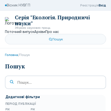
Вісник НУВГП
Реєстрація
Вхід
Серія "Екологія. Природничі
науки"
Збірник наукових праць
Поточний випуск
Архіви
Про нас
Пошук
Головна
/
Пошук
Пошук
Додаткові фільтри
ПЕРІОД ПУБЛІКАЦІЇ
РІК
РІК