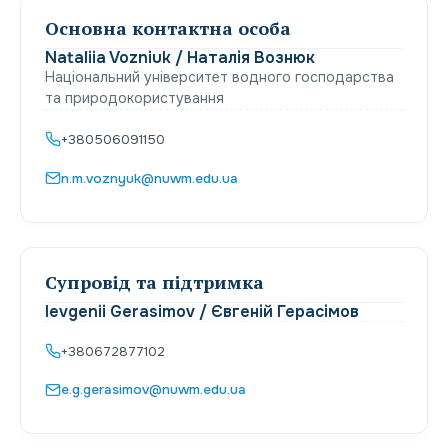
Основна контактна особа
Nataliia Vozniuk / Наталія Вознюк
Національний університет водного господарства
та природокористування
+380506091150
n.m.voznyuk@nuwm.edu.ua
Супровід та підтримка
Ievgenii Gerasimov / Євгеній Герасімов
+380672877102
e.g.gerasimov@nuwm.edu.ua