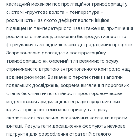
каскадний механізм постірригаційної трансформації у
системі «ґрунтова волога – температура –
рослинність», за якого дефіцит вологи ініціює
підвищення температурного навантаження, пригнічення
рослинного покриву, зниження біопродуктивності та
формування самопідсилюваних деградаційних процесів.
Запропоновано розглядати постірригаційну
трансформацію як окремий тип режимного зсуву,
спричиненого втратою антропогенного контролю над
водним режимом. Визначено перспективні напрями
подальших досліджень, зокрема виявлення порогових
станів біокліматичної стійкості, просторово-часове
моделювання аридизації, інтеграцію супутникових
індикаторів у системи моніторингу та оцінку
екологічних і соціально-економічних наслідків втрати
іригації. Результати дослідження формують наукове
підґрунтя для розроблення стратегій сталого