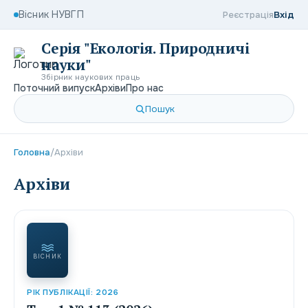
Вісник НУВГП
Реєстрація
Вхід
Серія "Екологія. Природничі
науки"
Збірник наукових праць
Поточний випуск
Архіви
Про нас
Пошук
Головна
/
Архіви
Архіви
ВІСНИК
РІК ПУБЛІКАЦІЇ: 2026