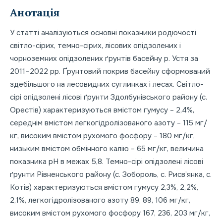
Анотація
У статті аналізуються основні показники родючості
світло-сірих, темно-сірих, лісових опідзолених і
чорноземних опідзолених ґрунтів басейну р. Устя за
2011–2022 рр. Ґрунтовий покрив басейну сформований
здебільшого на лесовидних суглинках і лесах. Світло-
сірі опідзолені лісові ґрунти Здолбунівського району (с.
Орестів) характеризуються вмістом гумусу – 2,4%,
середнім вмістом легкогідролізованого азоту – 115 мг/
кг, високим вмістом рухомого фосфору – 180 мг/кг,
низьким вмістом обмінного калію – 65 мг/кг, величина
показника рН в межах 5,8. Темно-сірі опідзолені лісові
ґрунти Рівненського району (с. Зобороль, с. Рисв’янка, с.
Котів) характеризуються вмістом гумусу 2,3%, 2,2%,
2,1%, легкогідролізованого азоту 89, 89, 106 мг/кг,
високим вмістом рухомого фосфору 167, 236, 203 мг/кг,