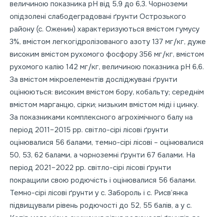
величиною показника рН від 5,9 до 6,3. Чорноземи
опідзолені слабодеградовані ґрунти Острозького
району (с. Оженин) характеризуються вмістом гумусу
3%, вмістом легкогідролізованого азоту 137 мг/кг, дуже
високим вмістом рухомого фосфору 356 мг/кг, вмістом
рухомого калію 142 мг/кг, величиною показника рН 6,6.
За вмістом мікроелементів досліджувані ґрунти
оцінюються: високим вмістом бору, кобальту; середнім
вмістом марганцю, сірки; низьким вмістом міді і цинку.
За показниками комплексного агрохімічного балу на
період 2011–2015 рр. світло-сірі лісові ґрунти
оцінювалися 56 балами, темно-сірі лісові – оцінювалися
50, 53, 62 балами, а чорноземні ґрунти 67 балами. На
період 2021–2022 рр. світло-сірі лісові ґрунти
покращили свою родючість і оцінювалися 56 балами.
Темно-сірі лісові ґрунти у с. Забороль і с. Рисв’янка
підвищували рівень родючості до 52, 55 балів, а у с.