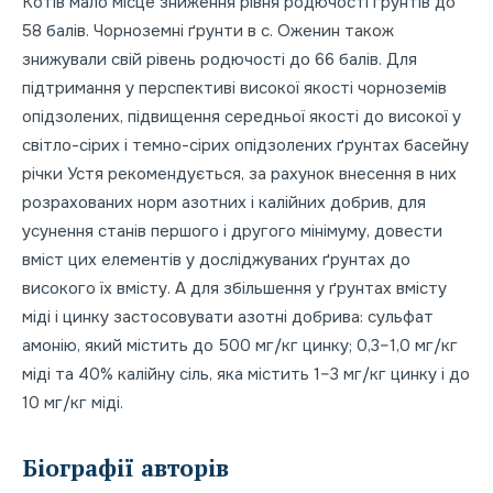
Котів мало місце зниження рівня родючості ґрунтів до
58 балів. Чорноземні ґрунти в с. Оженин також
знижували свій рівень родючості до 66 балів. Для
підтримання у перспективі високої якості чорноземів
опідзолених, підвищення середньої якості до високої у
світло-сірих і темно-сірих опідзолених ґрунтах басейну
річки Устя рекомендується, за рахунок внесення в них
розрахованих норм азотних і калійних добрив, для
усунення станів першого і другого мінімуму, довести
вміст цих елементів у досліджуваних ґрунтах до
високого їх вмісту. А для збільшення у ґрунтах вмісту
міді і цинку застосовувати азотні добрива: сульфат
амонію, який містить до 500 мг/кг цинку; 0,3–1,0 мг/кг
міді та 40% калійну сіль, яка містить 1–3 мг/кг цинку і до
10 мг/кг міді.
Біографії авторів