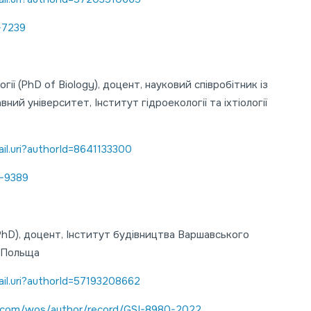
-7239
огії (PhD of Biology), доцент, науковий співробітник із
вний університет, Інститут гідроекології та іхтіології
il.uri?authorId=8641133300
8-9389
PhD), доцент, Інститут будівництва Варшавського
, Польща
il.uri?authorId=57193208662
.com/wos/author/record/GSI-8980-2022