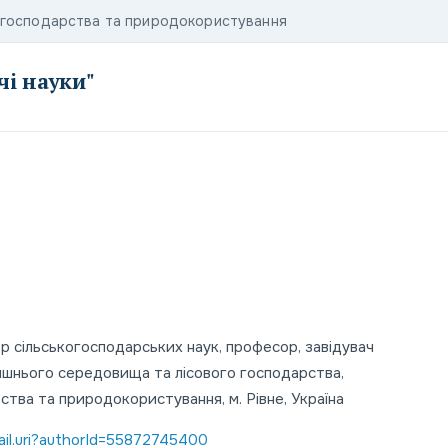
о господарства та природокористування
чі науки"
р сільськогосподарських наук, професор, завідувач
лишнього середовища та лісового господарства,
тва та природокористування, м. Рівне, Україна
il.uri?authorId=55872745400