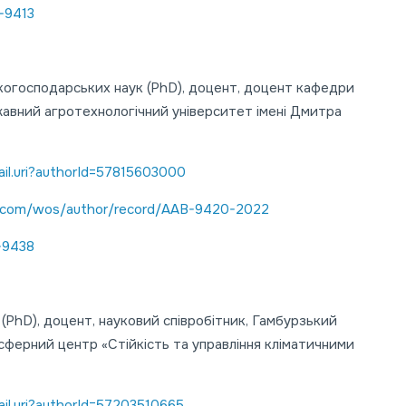
-9413
когосподарських наук (PhD), доцент, доцент кафедри
жавний агротехнологічний університет імені Дмитра
il.uri?authorId=57815603000
.com/wos/author/record/AAB-9420-2022
-9438
 (PhD), доцент, науковий співробітник, Гамбурзький
сферний центр «Стійкість та управління кліматичними
il.uri?authorId=57203510665