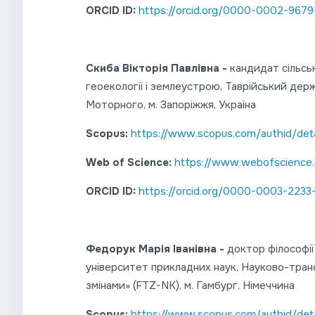
ORCID ID:
https://orcid.org/0000-0002-9679
Скиба Вікторія Павлівна -
кандидат сільсь
геоекології і землеустрою, Таврійський дер
Моторного, м. Запоріжжя, Україна
Scopus:
https://www.scopus.com/authid/deta
Web of Science:
https://www.webofscience
ORCID ID:
https://orcid.org/0000-0003-2233
Федорук Марія Іванівна -
доктор філософії
університет прикладних наук, Науково-тран
змінами» (FTZ-NK), м. Гамбург, Німеччина
Scopus:
https://www.scopus.com/authid/deta