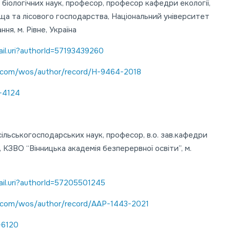
біологічних наук, професор, професор кафедри екології,
ща та лісового господарства, Національний університет
я, м. Рівне, Україна
il.uri?authorId=57193439260
.com/wos/author/record/H-9464-2018
-4124
ільськогосподарських наук, професор, в.о. зав.кафедри
 КЗВО “Вінницька академія безперервної освіти”, м.
il.uri?authorId=57205501245
.com/wos/author/record/AAP-1443-2021
-6120