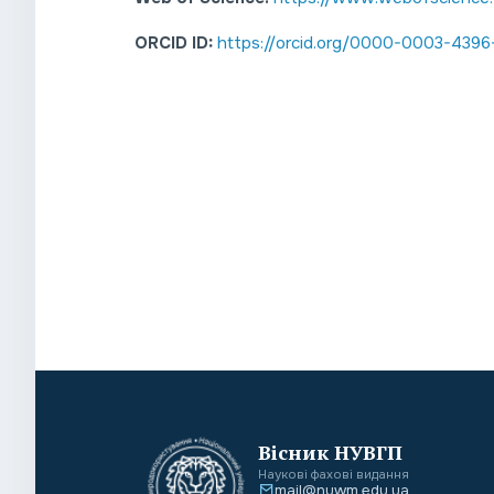
ORCID ID:
https://orcid.org/0000-0003-439
Вісник НУВГП
Наукові фахові видання
mail@nuwm.edu.ua