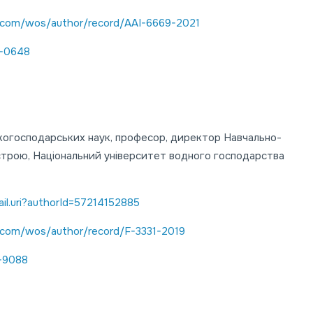
.com/wos/author/record/AAI-6669-2021
2-0648
когосподарських наук, професор, директор Навчально-
устрою, Національний університет водного господарства
il.uri?authorId=57214152885
.com/wos/author/record/F-3331-2019
6-9088