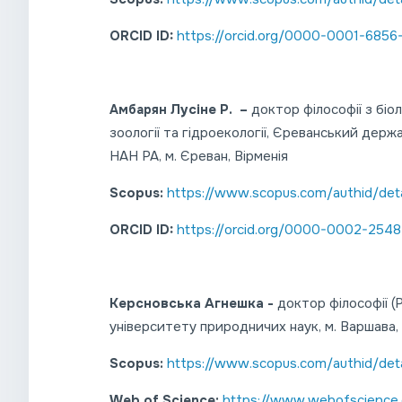
ORCID ID:
https://orcid.org/0000-0001-6856
Лусіне Р. –
доктор філософії з біол
Амбарян
зоології та гідроекології, Єреванський держа
НАН РА, м. Єреван, Вірменія
Scopus:
https://www.scopus.com/authid/deta
ORCID ID:
https://orcid.org/0000-0002-254
Керcновська Агнешка -
доктор філософії (
університету природничих наук, м. Варшава
Scopus:
https://www.scopus.com/authid/deta
Web of Science:
https://www.webofscience