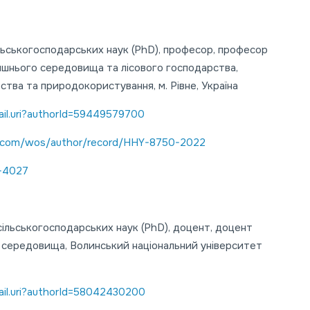
льськогосподарських наук (PhD), професор, професор
лишнього середовища та лісового господарства,
тва та природокористування, м. Рівне, Україна
ail.uri?authorId=59449579700
.com/wos/author/record/HHY-8750-2022
7-4027
ільськогосподарських наук (PhD), доцент, доцент
 середовища, Волинський національний університет
ail.uri?authorId=58042430200