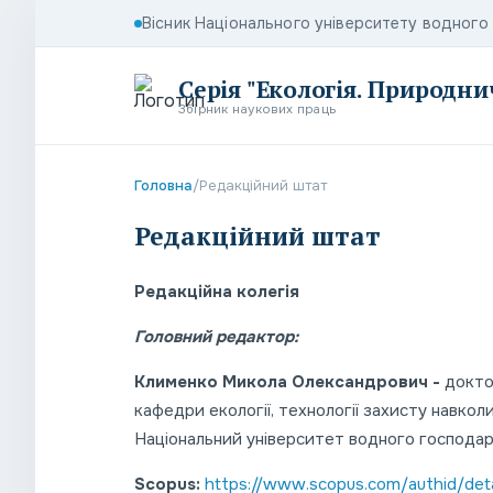
Вісник Національного університету водног
Серія "Екологія. Природни
Збірник наукових праць
Головна
/
Редакційний штат
Редакційний штат
Редакцiйна колегiя
Головний редактор:
Клименко Микола Олександрович -
докто
кафедри екології, технології захисту навко
Національний університет водного господарс
Scopus:
https://www.scopus.com/authid/deta