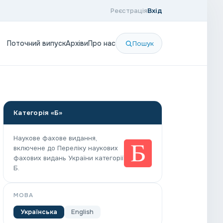
Реєстрація
Вхід
Поточний випуск
Архіви
Про нас
Пошук
Категорія «Б»
Наукове фахове видання,
включене до Переліку наукових
фахових видань України категорії
Б.
МОВА
Українська
English