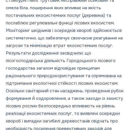
стовбурні гнилі, трутовик несправжній осиковий та
омела біла, поширення яких впливає на якість
постачальних екосистемних послуг (деревина) та
послаблює регулювальні функції лісових екосистем.
Моніторинг шкідників і осередків хвороб здійснюється
систематично, що забезпечує своєчасне реагування на
загрози та мінімізацію втрат екосистемних послуг.
Результати дослідження засвідчили, що
лісогосподарська діяльність Городоцького лісового
господарства загалом відповідає принципам
раціонального природокористування та спрямована на
підтримання екологічної стійкості лісових екосистем.
Оскільки санітарний стан насаджень, проведення рубок
формування й оздоровлення, а також заходи із захисту
лісових рослин безпосередньо впливають на рівень
реалізації екосистемних послуг, то виявлені осередки
хвороб і випадки загибелі деревостанів свідчать про
необхідність посилення превентивних заходів для