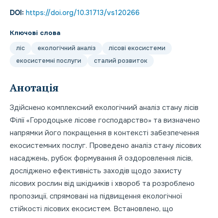
DOI:
https://doi.org/10.31713/vs120266
Ключові слова
ліс
екологічний аналіз
лісові екосистеми
екосистемні послуги
сталий розвиток
Анотація
Здійснено комплексний екологічний аналіз стану лісів
Філії «Городоцьке лісове господарство» та визначено
напрямки його покращення в контексті забезпечення
екосистемних послуг. Проведено аналіз стану лісових
насаджень, рубок формування й оздоровлення лісів,
досліджено ефективність заходів щодо захисту
лісових рослин від шкідників і хвороб та розроблено
пропозиції, спрямовані на підвищення екологічної
стійкості лісових екосистем. Встановлено, що