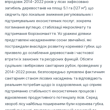
впродовж 2014–2022 років у лісах зафіксовано
загибель деревостанів на площі 5,1 га (127 м³), що
свідчить про локальне зниження регулювальних і
підтримувальних екосистемних послуг, зокрема
поглинання вуглецю, стабілізації мікроклімату та
підтримання біорізноманіття. Усі уражені ділянки
представлені насадженнями сосни звичайної, які
постраждали внаслідок розвитку кореневої губки, що
призвело до ослаблення деревостанів і часткової
втрати їх захисних та ресурсних функцій. Обсяги
суцільних і вибіркових санітарних рубок, проведених у
2014–2022 роках, безпосередньо зумовлені фактичним
санітарним станом лісових насаджень та відповідають
реальним потребам щодо їх оздоровлення, що сприяє
підтриманню стабільності екосистемних процесів і
відновленню продуктивного потенціалу лісів. Серед
хвороб лісу найбільш поширеними були коренева губка,