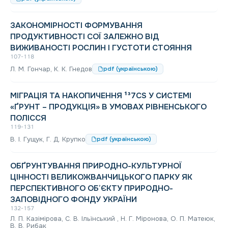
ЗАКОНОМІРНОСТІ ФОРМУВАННЯ
ПРОДУКТИВНОСТІ СОЇ ЗАЛЕЖНО ВІД
ВИЖИВАНОСТІ РОСЛИН І ГУСТОТИ СТОЯННЯ
107-118
Л. М. Гончар, К. К. Гнедов
pdf (українською)
МІГРАЦІЯ ТА НАКОПИЧЕННЯ ¹³7CS У СИСТЕМІ
«ҐРУНТ – ПРОДУКЦІЯ» В УМОВАХ РІВНЕНСЬКОГО
ПОЛІССЯ
119-131
В. І. Гущук, Г. Д. Крупко
pdf (українською)
ОБҐРУНТУВАННЯ ПРИРОДНО-КУЛЬТУРНОЇ
ЦІННОСТІ ВЕЛИКОЖВАНЧИЦЬКОГО ПАРКУ ЯК
ПЕРСПЕКТИВНОГО ОБ’ЄКТУ ПРИРОДНО-
ЗАПОВІДНОГО ФОНДУ УКРАЇНИ
132-157
Л. П. Казімірова, С. В. Ільїнський , Н. Г. Міронова, О. П. Матеюк,
В. В. Рибак