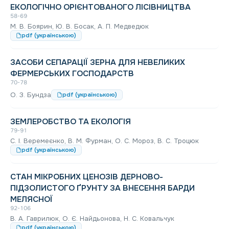
ЕКОЛОГІЧНО ОРІЄНТОВАНОГО ЛІСІВНИЦТВА
58-69
М. В. Боярин, Ю. В. Босак, А. П. Медведюк
pdf (українською)
ЗАСОБИ СЕПАРАЦІЇ ЗЕРНА ДЛЯ НЕВЕЛИКИХ
ФЕРМЕРСЬКИХ ГОСПОДАРСТВ
70-78
О. З. Бундза
pdf (українською)
ЗЕМЛЕРОБСТВО ТА ЕКОЛОГІЯ
79-91
С. І. Веремеєнко, В. М. Фурман, О. С. Мороз, В. С. Троцюк
pdf (українською)
СТАН МІКРОБНИХ ЦЕНОЗІВ ДЕРНОВО-
ПІДЗОЛИСТОГО ҐРУНТУ ЗА ВНЕСЕННЯ БАРДИ
МЕЛЯСНОЇ
92-106
В. А. Гаврилюк, О. Є. Найдьонова, Н. С. Ковальчук
pdf (українською)