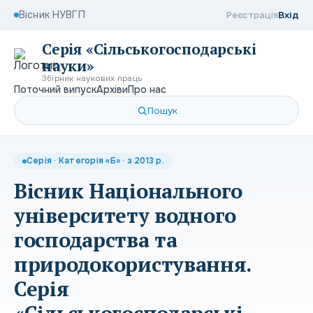
Вісник НУВГП
Реєстрація
Вхід
Серія «Сільськогосподарські
науки»
Збірник наукових праць
Поточний випуск
Архіви
Про нас
Пошук
Серія · Категорія «Б» · з 2013 р.
Вісник Національного
університету водного
господарства та
природокористування.
Серія