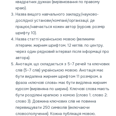
квадратних дужках (вирівнювання по правому
краю).
Назва вищого навчального закладу/науково-
дослідної установи/компанії/організації, де
працює/навчається кожен автор (курсив, розмір
шрифту 10).
Назва статті українською мовою (великими
літерами, жирним шрифтом, 12 кеглів, по центру,
через один рядковий інтервал після інформації про
автора).
Анотація, що складається з 5–7 речей та ключових
слів (5–7 слів) українською мовою. Анотація має
бути видалена жирним шрифтом 11 розміром, а
фраза «ключові слова» має бути виділена жирним
курсом (вирівняна по ширині). Ключові слова мають
бути розділені крапкою з комою (слово 1; слово 2;
слово 3). Довжина ключових слів не повинна
перевищувати 250 символів (включаючи
словосполучення). Кожна публікація мовою,