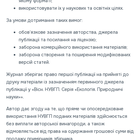
якому форматі;
використовувати їх у наукових та освітніх цілях.
За умови дотримання таких вимог:
обов’язкове зазначення авторства, джерела
публікації та посилання на ліцензію;
заборона комерційного використання матеріалів;
заборона створення та поширення модифікованих
версій статей.
Журнал зберігає право першої публікації на прийняті до
друку матеріали із зазначенням первинного джерела
публікації у «Вісн. НУВГП. Серія «Екологія. Природничі
науки
»»
.
Автор дає згоду на те, що пряме чи опосередковане
використання НУВГП поданих матеріалів здійснюється
без виплати авторської винагороди, а також
відмовляється від права на одержання грошової суми від
продажу примірників збірника.