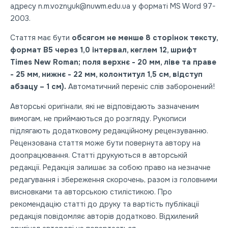
адресу n.m.voznyuk@nuwm.edu.ua у форматі MS Word 97-
2003.
Стаття має бути
обсягом не менше 8 сторінок тексту,
формат В5 через 1,0 інтервал, кеглем 12, шрифт
Times New Roman; поля верхнє - 20 мм, ліве та праве
- 25 мм, нижнє - 22 мм, колонтитул 1,5 см, відступ
абзацу – 1 см).
Автоматичний переніс слів заборонений!
Авторські оригінали, які не відповідають зазначеним
вимогам, не приймаються до розгляду. Рукописи
підлягають додатковому редакційному рецензуванню.
Рецензована стаття може бути повернута автору на
доопрацювання. Статті друкуються в авторській
редакції. Редакція залишає за собою право на незначне
редагування і збереження скорочень, разом із головними
висновками та авторською стилістикою. Про
рекомендацію статті до друку та вартість публікації
редакція повідомляє авторів додатково. Відхилений