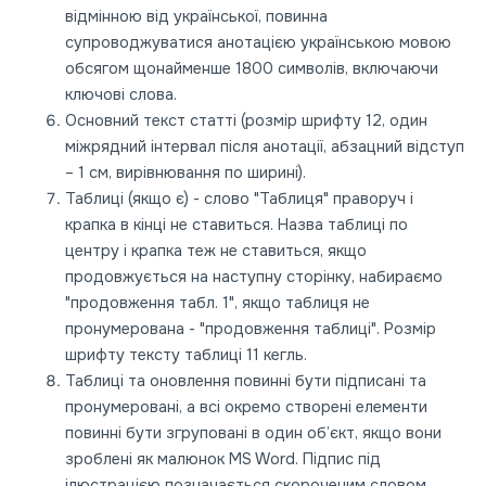
відмінною від української, повинна
супроводжуватися анотацією українською мовою
обсягом щонайменше 1800 символів, включаючи
ключові слова.
Основний текст статті (розмір шрифту 12, один
міжрядний інтервал після анотації, абзацний відступ
– 1 см, вирівнювання по ширині).
Таблиці (якщо є) - слово "Таблиця" праворуч і
крапка в кінці не ставиться. Назва таблиці по
центру і крапка теж не ставиться, якщо
продовжується на наступну сторінку, набираємо
"продовження табл. 1", якщо таблиця не
пронумерована - "продовження таблиці". Розмір
шрифту тексту таблиці 11 кегль.
Таблиці та оновлення повинні бути підписані та
пронумеровані, а всі окремо створені елементи
повинні бути згруповані в один об’єкт, якщо вони
зроблені як малюнок MS Word. Підпис під
ілюстрацією позначається скороченим словом