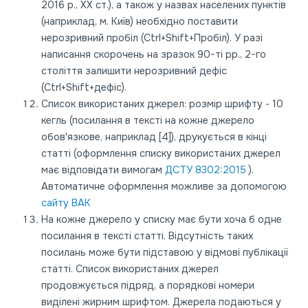
2016 р., ХХ ст.), а також у назвах населених пунктів
(наприклад, м. Київ) необхідно поставити
нерозривний пробіл (Ctrl+Shift+Пробіл). У разі
написання скорочень на зразок 90-ті рр., 2-го
століття залишити нерозривний дефіс
(Ctrl+Shift+дефіс).
Список використаних джерел: розмір шрифту - 10
кегль (посилання в тексті на кожне джерело
обов'язкове, наприклад [4]), друкується в кінці
статті (оформлення списку використаних джерел
має відповідати вимогам
ДСТУ 8302:2015
).
Автоматичне оформлення можливе за допомогою
сайту ВАК
На кожне джерело у списку має бути хоча б одне
посилання в тексті статті. Відсутність таких
посилань може бути підставою у відмові публікації
статті. Список використаних джерел
продовжується підряд, а порядкові номери
виділені жирним шрифтом. Джерела подаються у