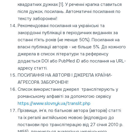
квадратних дужках [1]. У реченні крапка ставиться
після дужок, посилань. Автоматичні посилання по
тексту заборонені!
Рекомендовані посилання на українські та
закордонні публікації в періодичних виданнях за
останні п'ять років (не менше 50%). Посилання на
власні публікації авторів - не більше 5%. До кожного
джерела в список літератури та референсу
додається DOI або PubMed iD або послання на URL-
адресу статті.
ПОСИЛАННЯ НА АВТОРІВ І ДЖЕРЕЛА КРАЇНИ-
АГРЕСОРА ЗАБОРОНЕНІ!
Список використаних джерел транслітерують у
романському алфавіті за допомогою сервісу
https://www.slovnyk.ua/translit.php
Прізвище, ім’я, по батькові автора (авторів) статті
та їх регалії англійською мовою (відповідно до
постанови про транслітерацію від 27 січня 2010 р.
№55), друкуються аналогічно українського