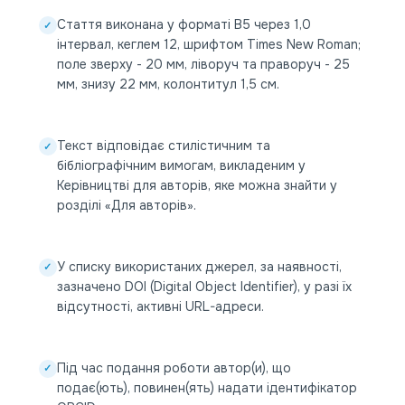
Стаття виконана у форматі В5 через 1,0
✓
інтервал, кеглем 12, шрифтом Times New Roman;
поле зверху - 20 мм, ліворуч та праворуч - 25
мм, знизу 22 мм, колонтитул 1,5 см.
Текст відповідає стилістичним та
✓
бібліографічним вимогам, викладеним у
Керівництві для авторів, яке можна знайти у
розділі «Для авторів».
У списку використаних джерел, за наявності,
✓
зазначено DOI (Digital Object Identifier), у разі їх
відсутності, активні URL-адреси.
Під час подання роботи автор(и), що
✓
подає(ють), повинен(ять) надати ідентифікатор