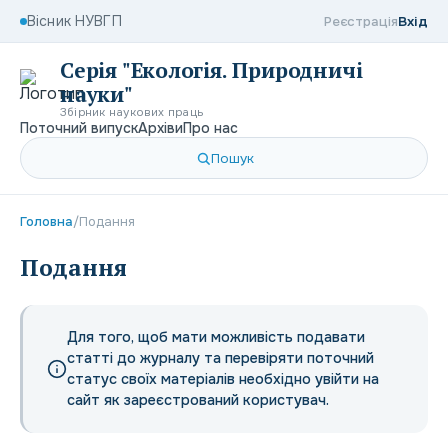
Вісник НУВГП
Реєстрація
Вхід
Серія "Екологія. Природничі
науки"
Збірник наукових праць
Поточний випуск
Архіви
Про нас
Пошук
Головна
/
Подання
Подання
Для того, щоб мати можливість подавати
статті до журналу та перевіряти поточний
статус своїх матеріалів необхідно увійти на
сайт як зареєстрований користувач.