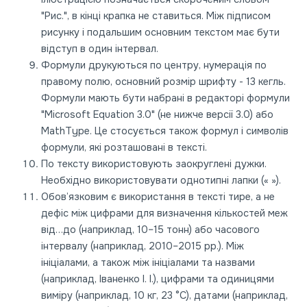
"Рис.", в кінці крапка не ставиться.
Між підписом
рисунку і подальшим основним текстом має бути
відступ в один інтервал.
Формули друкуються по центру, нумерація по
правому полю, основний розмір шрифту - 13 кегль.
Формули мають бути набрані в редакторі формули
"Microsoft Equation 3.0" (не нижче версії 3.0) або
MathType. Це стосується також формул і символів
формули, які розташовані в тексті.
По тексту використовують заокруглені дужки.
Необхідно використовувати однотипні лапки (« »).
Обов’язковим є використання в тексті тире, а не
дефіс між цифрами для визначення кількостей меж
від…до (наприклад, 10–15 тонн) або часового
інтервалу (наприклад, 2010–2015 рр.). Між
ініціалами, а також між ініціалами та назвами
(наприклад, Іваненко І. І.), цифрами та одиницями
виміру (наприклад, 10 кг, 23 °С), датами (наприклад,