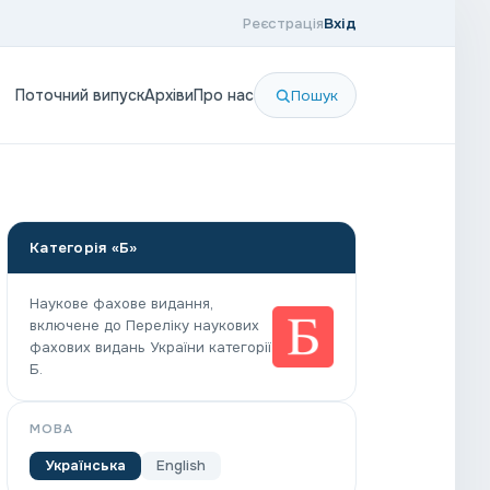
Реєстрація
Вхід
Поточний випуск
Архіви
Про нас
Пошук
Категорія «Б»
Наукове фахове видання,
включене до Переліку наукових
фахових видань України категорії
Б.
МОВА
Українська
English