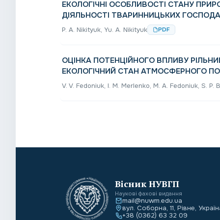
ЕКОЛОГІЧНІ ОСОБЛИВОСТІ СТАНУ ПРИ
ДІЯЛЬНОСТІ ТВАРИННИЦЬКИХ ГОСПОДА
P. A. Nіkіtуuk, Yu. A. Nіkіtуuk
PDF
ОЦІНКА ПОТЕНЦІЙНОГО ВПЛИВУ РІЛЬНИЦ
ЕКОЛОГІЧНИЙ СТАН АТМОСФЕРНОГО ПО
V. V. Fedonіuk, I. M. Merlenko, M. A. Fedonіuk, S. P.
Вісник НУВГП
Наукові фахові видання
mail@nuwm.edu.ua
вул. Соборна, 11, Рівне, Україн
+38 (0362) 63 32 09