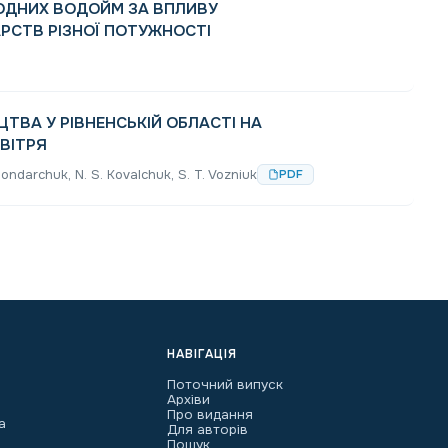
РОДНИХ ВОДОЙМ ЗА ВПЛИВУ
РСТВ РІЗНОЇ ПОТУЖНОСТІ
ТВА У РІВНЕНСЬКІЙ ОБЛАСТІ НА
ВІТРЯ
 Bondarchuk, N. S. Kovalchuk, S. T. Vozniuk
PDF
НАВІГАЦІЯ
Поточний випуск
Архіви
Про видання
а
Для авторів
Пошук