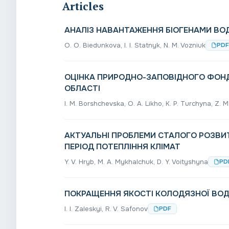
Articles
АНАЛІЗ НАВАНТАЖЕННЯ БІОГЕНАМИ ВОД
O. O. Biedunkova, I. I. Statnyk, N. M. Voznіuk
PDF
ОЦІНКА ПРИРОДНО-ЗАПОВІДНОГО ФОНД
ОБЛАСТІ
I. M. Borshchevska, O. A. Likho, K. P. Turchуna, Z. 
АКТУАЛЬНІ ПРОБЛЕМИ СТАЛОГО РОЗВИ
ПЕРІОД ПОТЕПЛІННЯ КЛІМАТ
Y. V. Hryb, M. A. Mykhalchuk, D. Y. Voityshyna
PD
ПОКРАЩЕННЯ ЯКОСТІ КОЛОДЯЗНОЇ ВОДИ
I. I. Zaleskyi, R. V. Safonov
PDF