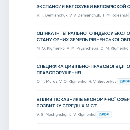
ЭКСПАНСИЯ БЕЛОЗУБКИ БЕЛОБРЮХОЙ C
V. T. Demianchyk, V. V. Demianchyk, T. M. Kolesnyk
ОЦІНКА ІНТЕГРАЛЬНОГО ІНДЕКСУ ЕКОЛО
СТАНУ ОРНИХ ЗЕМЕЛЬ РІВНЕНСЬКОЇ ОБЛ
M. O. Klymenko, A. M. Pryshchepa, O. M. Klymenko, 
СПЕЦИФІКА ЦИВІЛЬНО-ПРАВОВОЇ ВІДПО
ПРАВОПОРУШЕННЯ
О. T. Moroz, V. O. Klymenko, Н. V. Biedunkov
PDF
ВПЛИВ ПОКАЗНИКІВ ЕКОНОМІЧНОЇ СФЕ
РОЗВИТКУ СЕРЕДНІХ МІСТ
V. S. Moshynskyi, L. V. Klymenko
PDF