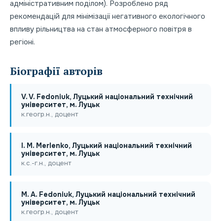
адміністративним поділом). Розроблено ряд
рекомендацій для мінімізації негативного екологічного
впливу рільництва на стан атмосферного повітря в
регіоні.
Біографії авторів
V. V. Fedonіuk, Луцький національний технічний
університет, м. Луцьк
к.геогр.н., доцент
I. M. Merlenko, Луцький національний технічний
університет, м. Луцьк
к.с.-г.н., доцент
M. A. Fedonіuk, Луцький національний технічний
університет, м. Луцьк
к.геогр.н., доцент