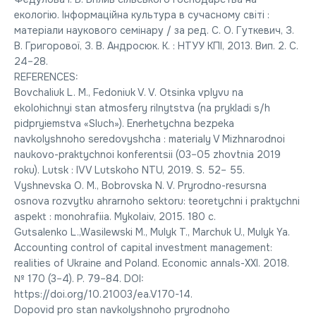
екологію. Інформаційна культура в сучасному світі :
матеріали наукового семінару / за ред. С. О. Гуткевич, З.
В. Григорової, З. В. Андросюк. К. : НТУУ КПІ, 2013. Вип. 2. С.
24–28.
REFERENCES:
Bovchaliuk L. M., Fedoniuk V. V. Otsinka vplyvu na
ekolohichnyi stan atmosfery rilnytstva (na prykladi s/h
pidpryiemstva «Sluch»). Enerhetychna bezpeka
navkolyshnoho seredovyshcha : materialy V Mizhnarodnoi
naukovo-praktychnoi konferentsii (03–05 zhovtnia 2019
roku). Lutsk : IVV Lutskoho NTU, 2019. S. 52– 55.
Vyshnevska O. M., Bobrovska N. V. Pryrodno-resursna
osnova rozvytku ahrarnoho sektoru: teoretychni i praktychni
aspekt : monohrafiia. Mykolaiv, 2015. 180 c.
Gutsalenko L.,Wasilewski M., Mulyk T., Marchuk U., Mulyk Ya.
Accounting control of capital investment management:
realities of Ukraine and Poland. Economic annals-ХХІ. 2018.
№ 170 (3–4). P. 79–84. DOI:
https://doi.org/10.21003/ea.V170-14.
Dopovid pro stan navkolyshnoho pryrodnoho