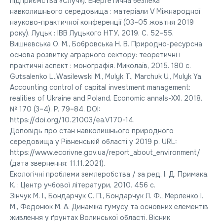
підприємства «Случ»). Енергетична безпека
навколишнього середовища : матеріали V Міжнародної
науково-практичної конференції (03–05 жовтня 2019
року). Луцьк : ІВВ Луцького НТУ, 2019. С. 52–55.
Вишневська О. М., Бобровська Н. В. Природно-ресурсна
основа розвитку аграрного сектору: теоретичні і
практичні аспект : монографія. Миколаїв, 2015. 180 c.
Gutsalenko L.,Wasilewski M., Mulyk T., Marchuk U., Mulyk Ya.
Accounting control of capital investment management:
realities of Ukraine and Poland. Economic annals-ХХІ. 2018.
№ 170 (3–4). P. 79–84. DOI:
https://doi.org/10.21003/ea.V170-14.
Доповідь про стан навколишнього природного
середовища у Рівненській області у 2019 р. URL:
https://www.ecorivne.gov.ua/report_about_environment/
(дата звернення: 11.11.2021).
Екологічні проблеми землеробства / за ред. І. Д. Примака.
К. : Центр учбової літератури, 2010. 456 с.
Зінчук М. І., Бондарчук С. П., Бондарчук Л. Ф., Мерленко І.
М., Федонюк М. А. Динаміка гумусу та основних елементів
живлення у ґрунтах Волинської області. Вісник