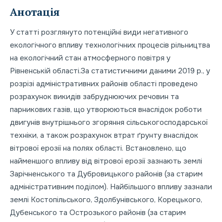
Анотація
У статті розглянуто потенційні види негативного
екологічного впливу технологічних процесів рільництва
на екологічний стан атмосферного повітря у
Рівненській області.За статистичними даними 2019 р., у
розрізі адміністративних районів області проведено
розрахунок викидів забруднюючих речовин та
парникових газів, що утворюються внаслідок роботи
двигунів внутрішнього згоряння сільськогосподарської
техніки, а також розрахунок втрат ґрунту внаслідок
вітрової ерозії на полях області. Встановлено, що
найменшого впливу від вітрової ерозії зазнають землі
Зарічненського та Дубровицького районів (за старим
адміністративним поділом). Найбільшого впливу зазнали
землі Костопільського, Здолбунівського, Корецького,
Дубенського та Острозького районів (за старим