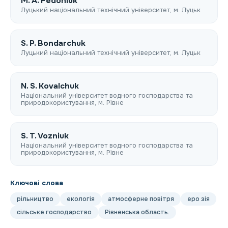
M. A. Fedonіuk
Луцький національний технічний університет, м. Луцьк
S. P. Bondarchuk
Луцький національний технічний університет, м. Луцьк
N. S. Kovalchuk
Національний університет водного господарства та
природокористування, м. Рівне
S. T. Vozniuk
Національний університет водного господарства та
природокористування, м. Рівне
Ключові слова
рільництво
екологія
атмосферне повітря
еро зія
сільське господарство
Рівненська область.