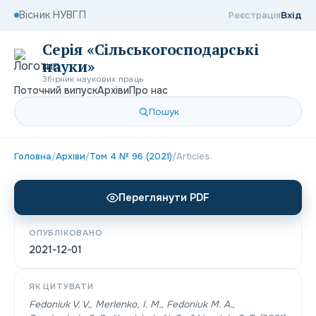
Вісник НУВГП
Реєстрація
Вхід
Серія «Сільськогосподарські
науки»
Збірник наукових праць
Поточний випуск
Архіви
Про нас
Пошук
Головна
/
Архіви
/
Том 4 № 96 (2021)
/
Articles
Переглянути PDF
ОПУБЛІКОВАНО
2021-12-01
ЯК ЦИТУВАТИ
Fedonіuk V. V., Merlenko, I. M., Fedonіuk M. A.,