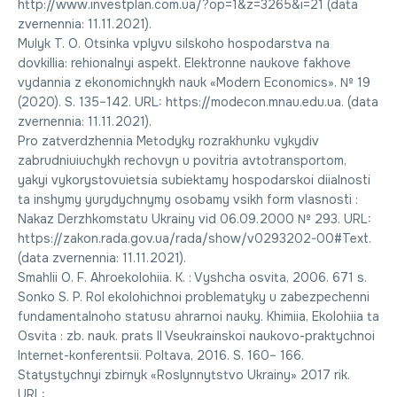
http://www.investplan.com.ua/?op=1&z=3265&i=21 (data
zvernennia: 11.11.2021).
Mulyk T. O. Otsinka vplyvu silskoho hospodarstva na
dovkillia: rehionalnyi aspekt. Elektronne naukove fakhove
vydannia z ekonomichnykh nauk «Modern Economics». № 19
(2020). S. 135–142. URL: https://modecon.mnau.edu.ua. (data
zvernennia: 11.11.2021).
Pro zatverdzhennia Metodyky rozrakhunku vykydiv
zabrudniuiuchykh rechovyn u povitria avtotransportom,
yakyi vykorystovuietsia subiektamy hospodarskoi diialnosti
ta inshymy yurydychnymy osobamy vsikh form vlasnosti :
Nakaz Derzhkomstatu Ukrainy vid 06.09.2000 № 293. URL:
https://zakon.rada.gov.ua/rada/show/v0293202-00#Text.
(data zvernennia: 11.11.2021).
Smahlii O. F. Ahroekolohiia. K. : Vyshcha osvita, 2006. 671 s.
Sonko S. P. Rol ekolohichnoi problematyky u zabezpechenni
fundamentalnoho statusu ahrarnoi nauky. Khimiia, Ekolohiia ta
Osvita : zb. nauk. prats II Vseukrainskoi naukovo-praktychnoi
Internet-konferentsii. Poltava, 2016. S. 160– 166.
Statystychnyi zbirnyk «Roslynnytstvo Ukrainy» 2017 rik.
URL: