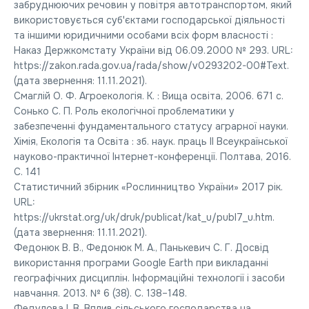
забруднюючих речовин у повітря автотранспортом, який
використовується суб'єктами господарської діяльності
та іншими юридичними особами всіх форм власності :
Наказ Держкомстату України від 06.09.2000 № 293. URL:
https://zakon.rada.gov.ua/rada/show/v0293202-00#Text.
(дата звернення: 11.11.2021).
Смаглій О. Ф. Агроекологія. К. : Вища освіта, 2006. 671 с.
Сонько С. П. Роль екологічної проблематики у
забезпеченні фундаментального статусу аграрної науки.
Хімія, Екологія та Освіта : зб. наук. праць ІІ Всеукраїнської
науково-практичної Інтернет-конференції. Полтава, 2016.
С. 141
Статистичний збірник «Рослинництво України» 2017 рік.
URL:
https://ukrstat.org/uk/druk/publicat/kat_u/publ7_u.htm.
(дата звернення: 11.11.2021).
Федонюк В. В., Федонюк М. А., Панькевич С. Г. Досвід
використання програми Google Earth при викладанні
географічних дисциплін. Інформаційні технології і засоби
навчання. 2013. № 6 (38). С. 138–148.
Федулова І. В. Вплив сільського господарства на