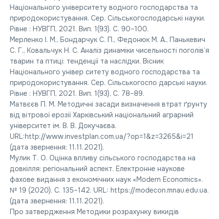
Національного університету водного господарства та
природокористування. Сер. Сільськогосподарські науки.
Рівне : НУВГП, 2021. Вип. 1(93). С. 90–100.
Мерленко І. М., Бондарчук С. П., Федонюк М. А., Панькевич
С. Г., Ковальчук Н. С. Аналіз динаміки чисельності поголів’я
тварин та птиці: тенденції та наслідки. Вісник
Національного універ ситету водного господарства та
природокористування. Сер. Сільськогоспо дарські науки.
Рівне : НУВГП, 2021. Вип. 1(93). С. 78–89.
Матвєєв П. М. Методичні засади визначення втрат ґрунту
від вітрової ерозії Харківський національний аграрний
університет ім. В. В. Докучаєва.
URL:http://www.investplan.com.ua/?op=1&z=3265&i=21
(дата звернення: 11.11.2021).
Мулик Т. О. Оцінка впливу сільського господарства на
довкілля: регіональний аспект. Електронне наукове
фахове видання з економічних наук «Modern Economics».
№ 19 (2020). С. 135–142. URL: https://modecon.mnau.edu.ua.
(дата звернення: 11.11.2021).
Про затвердження Методики розрахунку викидів