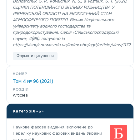
Bondarchuk, S. P., Kovalchuk, N. S., & Vozniuk, S. T. (2021).
ОЦІНКА ПОТЕНЦІЙНОГО ВПЛИВУ РІЛЬНИЦТВА У
РІВНЕНСЬКІЙ ОБЛАСТІ НА ЕКОЛОГІЧНИЙ СТАН
АТМОСФЕРНОГО ПОВІТРЯ.
Вісник Національного
університету водного господарства та
природокористування. Серія «Сільськогосподарські
науки»
,
4
(96). вилучено із
https://visnyk.nuwm.edu.ua/index.php/agri/article/view/1172
Формати цитування
НОМЕР
Том 4 № 96 (2021)
РОЗДІЛ
Articles
Категорія «Б»
Наукове фахове видання, включене до
Переліку наукових фахових видань України
категорії Б.