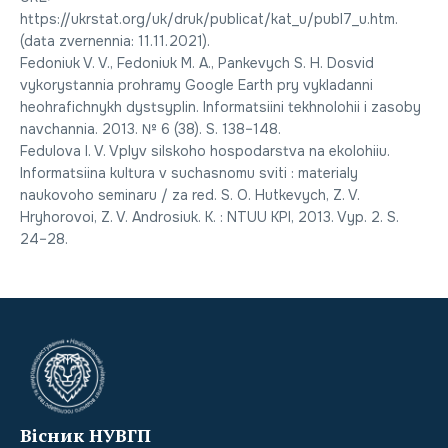
https://ukrstat.org/uk/druk/publicat/kat_u/publ7_u.htm.
(data zvernennia: 11.11.2021).
Fedoniuk V. V., Fedoniuk M. A., Pankevych S. H. Dosvid
vykorystannia prohramy Google Earth pry vykladanni
heohrafichnykh dystsyplin. Informatsiini tekhnolohii i zasoby
navchannia. 2013. № 6 (38). S. 138–148.
Fedulova I. V. Vplyv silskoho hospodarstva na ekolohiiu.
Informatsiina kultura v suchasnomu sviti : materialy
naukovoho seminaru / za red. S. O. Hutkevych, Z. V.
Hryhorovoi, Z. V. Androsiuk. K. : NTUU KPI, 2013. Vyp. 2. S.
24–28.
Вісник НУВГП