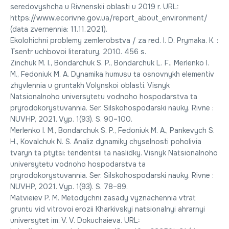
seredovyshcha u Rivnenskii oblasti u 2019 r. URL:
https://www.ecorivne.gov.ua/report_about_environment/
(data zvernennia: 11.11.2021).
Ekolohichni problemy zemlerobstva / za red. I. D. Prymaka. K. :
Tsentr uchbovoi literatury, 2010. 456 s.
Zinchuk M. I., Bondarchuk S. P., Bondarchuk L. F., Merlenko I.
M., Fedoniuk M. A. Dynamika humusu ta osnovnykh elementiv
zhyvlennia u gruntakh Volynskoi oblasti. Visnyk
Natsionalnoho universytetu vodnoho hospodarstva ta
pryrodokorystuvannia. Ser. Silskohospodarski nauky. Rivne :
NUVHP, 2021. Vyp. 1(93). S. 90–100.
Merlenko I. M., Bondarchuk S. P., Fedoniuk M. A., Pankevych S.
H., Kovalchuk N. S. Analiz dynamiky chyselnosti poholivia
tvaryn ta ptytsi: tendentsii ta naslidky. Visnyk Natsionalnoho
universytetu vodnoho hospodarstva ta
pryrodokorystuvannia. Ser. Silskohospodarski nauky. Rivne :
NUVHP, 2021. Vyp. 1(93). S. 78–89.
Matvieiev P. M. Metodychni zasady vyznachennia vtrat
gruntu vid vitrovoi erozii Kharkivskyi natsionalnyi ahrarnyi
universytet im. V. V. Dokuchaieva. URL: