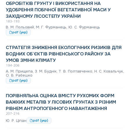
ОБРОБІТКІВ ГРУНТУ І ВИКОРИСТАННЯ НА
УДОБРЕННЯ ПОБІЧНОЇ ВЕГЕТАТИВНОЇ МАСИ У
ЗАХІДНОМУ ЛІСОСТЕПУ УКРАЇНИ
183-193
В. М. Польовий, М. Г. Фурманець, Ю. С. Фурманець
pdf (укр)
СТРАТЕГІЯ ЗНИЖЕННЯ ЕКОЛОГІЧНИХ РИЗИКІВ ДЛЯ
ВОДНИХ ОБ’ЄКТІВ РІВНЕНСЬКОГО РАЙОНУ ЗА
УМОВ ЗМІНИ КЛІМАТУ
194-206
А. М. Прищепа, З. М. Буднік, Т. В. Полтавченко, Н. С. Ковальчук,
О. В. Рабешко
pdf (укр)
ПОРІВНЯЛЬНА ОЦІНКА ВМІСТУ РУХОМИХ ФОРМ
ВАЖКИХ МЕТАЛІВ У ЛІСОВИХ ҐРУНТАХ З РІЗНИМ
РІВНЕМ АНТРОПОГЕННОГО НАВАНТАЖЕННЯ
207-216
Ю. Р. Ціпан
pdf (укр)