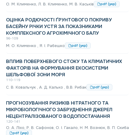
О. М. Клименко, Л. В. Клименко, М. В. Каськів
pdf (укр)
ОЦІНКА РОДЮЧОСТІ ҐРУНТОВОГО ПОКРИВУ
БАСЕЙНУ РІЧКИ УСТЯ ЗА ПОКАЗНИКАМИ
КОМПЛЕКСНОГО АГРОХІМІЧНОГО БАЛУ
96-109
М. О. Клименко , Я. І. Рабешко
pdf (укр)
ВПЛИВ ПОВЕРХНЕВОГО СТОКУ ТА КЛІМАТИЧНИХ
ФАКТОРІВ НА ФОРМУВАННЯ ЕКОСИСТЕМИ
ШЕЛЬФОВОЇ ЗОНИ МОРЯ
110-119
С. В. Ковальчук , А. Д. Калько , В.В. Рибак
pdf (укр)
ПРОГНОЗУВАННЯ РИЗИКІВ НІТРАТНОГО ТА
МІКРОБІОЛОГІЧНОГО ЗАБРУДНЕННЯ ДЖЕРЕЛ
НЕЦЕНТРАЛІЗОВАНОГО ВОДОПОСТАЧАННЯ
120-141
О. А. Ліхо, Р. В. Сафонов, О. І. Гакало, Н. М. Вознюк, В. П. Скиба
pdf (укр)