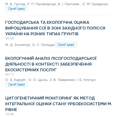
М. В. Гунчак, Р. П. Паламарчук, В. І. Пасічняк , О. М. Грищенко
pdf (укр)
ГОСПОДАРСЬКА ТА ЕКОЛОГІЧНА ОЦІНКА
ВИРОЩУВАННЯ СОЇ В ЗОНІ ЗАХІДНОГО ПОЛІССЯ
УКРАЇНИ НА РІЗНИХ ТИПАХ ҐРУНТІВ
49-59
М. Д. Зосимчук, О. С. Поліщук
pdf (укр)
ЕКОЛОГІЧНИЙ АНАЛІЗ ЛІСОГОСПОДАРСЬКОЇ
ДІЯЛЬНОСТІ В КОНТЕКСТІ ЗАБЕЗПЕЧЕННЯ
ЕКОСИСТЕМНИХ ПОСЛУГ
60-77
О. А. Караїм , О. О. Цьось, З. В. Лавринюк, І. Б. Клочун
pdf (укр)
ЦИТОГЕНЕТИЧНИЙ МОНІТОРИНГ ЯК МЕТОД
ІНТЕГРАЛЬНОЇ ОЦІНКИ СТАНУ УРБОЕКОСИСТЕМИ М.
РІВНЕ
78-95