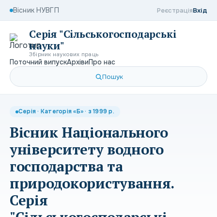
Вісник НУВГП
Реєстрація
Вхід
Серія "Сільськогосподарські
науки"
Збірник наукових праць
Поточний випуск
Архіви
Про нас
Пошук
Серія · Категорія «Б» · з 1999 р.
Вісник Національного
університету водного
господарства та
природокористування.
Серія