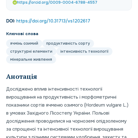
https://orcid.org/0009-0004-6788-4557
iD
DOI:
https://doi.org/10.31713/vs1202617
Ключові слова
ячмінь озимий
продуктивність сорту
структурні елементи
інтенсивність технології
мінеральне живлення
Анотація
Досліджено вплив інтенсивності технології
вирощування на продуктивність і морфометричні
показники сортів ячменю озимого (Hordeum vulgare L.)
в умовах Західного Лісостепу України. Польові
дослідження проводилися на чорноземі опідзоленому
за спрощеної та інтенсивної технології вирощування
культури з різними системами удобрення, захисту та