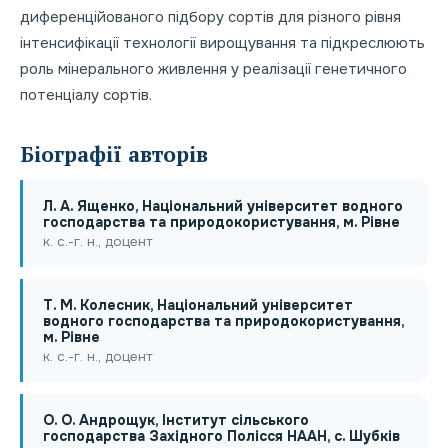
диференційованого підбору сортів для різного рівня
інтенсифікації технології вирощування та підкреслюють
роль мінерального живлення у реалізації генетичного
потенціалу сортів.
Біографії авторів
Л. А. Ященко, Національний університет водного
господарства та природокористування, м. Рівне
к. с.-г. н., доцент
Т. М. Колесник, Національний університет
водного господарства та природокористування,
м. Рівне
к. с.-г. н., доцент
О. O. Андрощук, Інститут сільського
господарства Західного Полісся НААН, с. Шубків