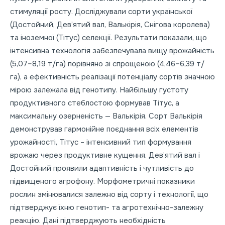
стимуляції росту. Досліджували сорти української
(Достойний, Дев’ятий вал, Валькірія, Снігова королева)
та іноземної (Тітус) селекції. Результати показали, що
інтенсивна технологія забезпечувала вищу врожайність
(5,07–8,19 т/га) порівняно зі спрощеною (4,46–6,39 т/
га), а ефективність реалізації потенціалу сортів значною
мірою залежала від генотипу. Найбільшу густоту
продуктивного стеблостою формував Тітус, а
максимальну озерненість — Валькірія. Сорт Валькірія
демонстрував гармонійне поєднання всіх елементів
урожайності, Тітус – інтенсивний тип формування
врожаю через продуктивне кущення. Дев’ятий вал і
Достойний проявили адаптивність і чутливість до
підвищеного агрофону. Морфометричні показники
рослин змінювалися залежно від сорту і технології, що
підтверджує їхню генотип- та агротехнічно-залежну
реакцію. Дані підтверджують необхідність