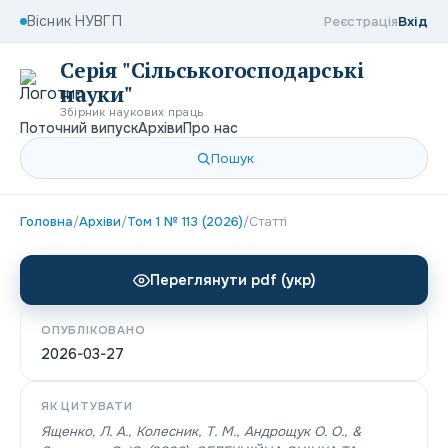
Вісник НУВГП
Реєстрація
Вхід
Серія "Сільськогосподарські
науки"
Збірник наукових праць
Поточний випуск
Архіви
Про нас
Пошук
Головна
/
Архіви
/
Том 1 № 113 (2026)
/
Статті
Переглянути pdf (укр)
ОПУБЛІКОВАНО
2026-03-27
ЯК ЦИТУВАТИ
Ященко, Л. А., Колесник, Т. М., Андрощук О. O., &