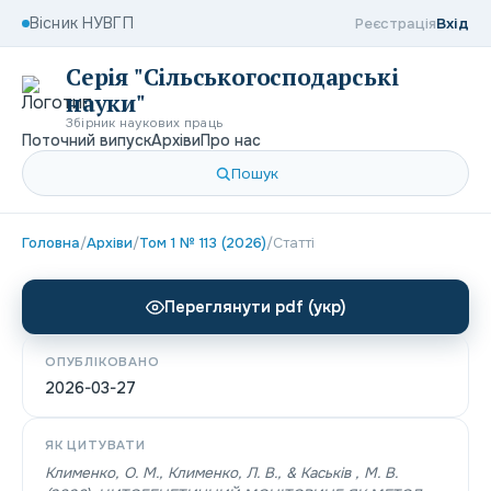
Вісник НУВГП
Реєстрація
Вхід
Серія "Сільськогосподарські
науки"
Збірник наукових праць
Поточний випуск
Архіви
Про нас
Пошук
Головна
/
Архіви
/
Том 1 № 113 (2026)
/
Статті
Переглянути pdf (укр)
ОПУБЛІКОВАНО
2026-03-27
ЯК ЦИТУВАТИ
Клименко, О. М., Клименко, Л. В., & Каськів , М. В.