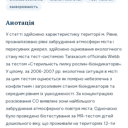
захворюваність
Анотація
У статті здійснено характеристику території м. Рівне,
проаналізовано рівні забруднення атмосфери міста і
пересувних джерел, здійснено оцінювання екологічного
стану міста тест-системою Taraxacum officinalis Webb
за тестом «Стерильність пилку рослин-біоіндикаторів».
У цілому, за 2006-2007 рр. екологічна ситуація в місті
за цим тестом оцінюється як помірно небезпечна з
конфліктним і загрозливим станом біоіндикаторів та
середнім рівнем їх ушкодженості. За концентрацією
розсіювання СО виявлені зони найбільшого
забруднення атмосферного повітря міста. Одночасно
було проведено біотестування за МЯ-тестом дітей
дошкільного віку, що проживали на територіях 12-ти