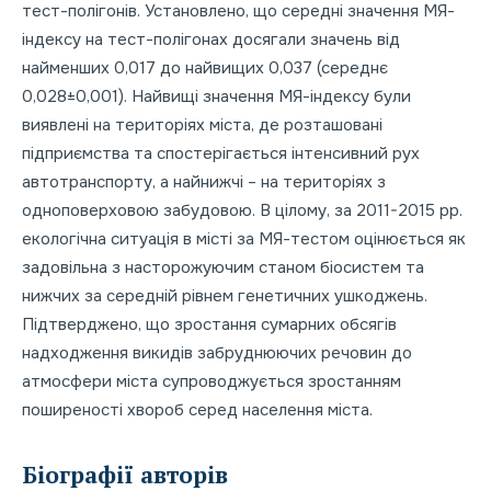
тест-полігонів. Установлено, що середні значення МЯ-
індексу на тест-полігонах досягали значень від
найменших 0,017 до найвищих 0,037 (середнє
0,028±0,001). Найвищі значення МЯ-індексу були
виявлені на територіях міста, де розташовані
підприємства та спостерігається інтенсивний рух
автотранспорту, а найнижчі – на територіях з
одноповерховою забудовою. В цілому, за 2011-2015 рр.
екологічна ситуація в місті за МЯ-тестом оцінюється як
задовільна з насторожуючим станом біосистем та
нижчих за середній рівнем генетичних ушкоджень.
Підтверджено, що зростання сумарних обсягів
надходження викидів забруднюючих речовин до
атмосфери міста супроводжується зростанням
поширеності хвороб серед населення міста.
Біографії авторів