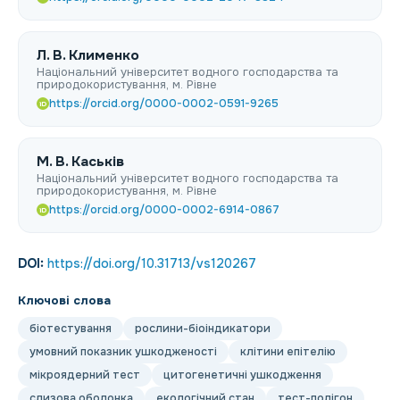
Л. В. Клименко
Національний університет водного господарства та
природокористування, м. Рівне
https://orcid.org/0000-0002-0591-9265
iD
М. В. Каськів
Національний університет водного господарства та
природокористування, м. Рівне
https://orcid.org/0000-0002-6914-0867
iD
DOI:
https://doi.org/10.31713/vs120267
Ключові слова
біотестування
рослини-біоіндикатори
умовний показник ушкодженості
клітини епітелію
мікроядерний тест
цитогенетичні ушкодження
слизова оболонка
екологічний стан
тест-полігон