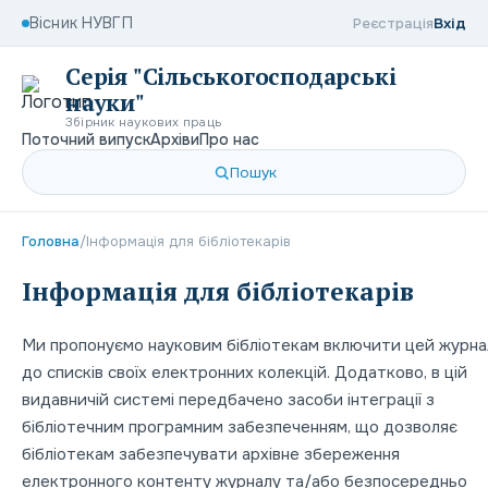
Вісник НУВГП
Реєстрація
Вхід
Серія "Сільськогосподарські
науки"
Збірник наукових праць
Поточний випуск
Архіви
Про нас
Пошук
Головна
/
Інформація для бібліотекарів
Інформація для бібліотекарів
Ми пропонуємо науковим бібліотекам включити цей журна
до списків своїх електронних колекцій. Додатково, в цій
видавничій системі передбачено засоби інтеграції з
бібліотечним програмним забезпеченням, що дозволяє
бібліотекам забезпечувати архівне збереження
електронного контенту журналу та/або безпосередньо