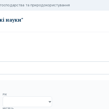
о господарства та природокористування
кі науки"
РІК
МІСЯЦЬ