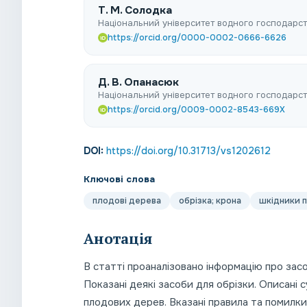
Т. М. Солодка
Національний університет водного господарст
https://orcid.org/0000-0002-0666-6626
iD
Д. В. Опанасюк
Національний університет водного господарст
https://orcid.org/0009-0002-8543-669X
iD
DOI:
https://doi.org/10.31713/vs1202612
Ключові слова
плодові дерева
обрізка; крона
шкідники 
Анотація
В статті проаналізовано інформацію про зас
Показані деякі засоби для обрізки. Описані
плодових дерев. Вказані правила та помилк