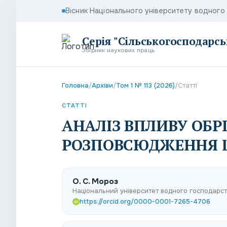
Вісник Національного університету водног
Серія "Сільськогосподарсь
Збірник наукових праць
Головна
/
Архіви
/
Том 1 № 113 (2026)
/
Статті
СТАТТІ
АНАЛІЗ ВПЛИВУ ОБР
РОЗПОВСЮДЖЕННЯ Ш
О. С. Мороз
Національний університет водного господарст
https://orcid.org/0000-0001-7265-4706
iD