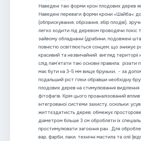
Наведені такі форми крон плодових дерев як
Наведені переваги форми крони «Шайба»: до
(обприскування, обрізання, збір плодів), зр
легко ходити під деревом проводячи покіс та 
зайвому обладнанні (драбини, подовжені шта
повністю освітлюється сонцем, що знижує р
красивий та незвичайний вигляд території на
слід пам’ятати такі основні правила: різати 
має бути на 3-5 мм вище бруньки, - за допо
подальший ріст гілки обравши необхідну бру
плодових дерев на стимулювання виділення 
фітофагів. Крім цього проаналізований впли
інтегрованої системи захисту, оскільки: ус
життєздатність дерев; обмежує просторове 
діаметром більше 3 см обробляти їх спеціаль
простимулювати загоєння ран . Для обробле
вар, фарби, лаки, технічні мастила та олії (ві