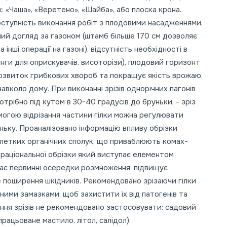
: «Чаша», «Веретено», «Шайба», або плоска крона.
ступність виконання робіт з плодовими насадженнями,
учний догляд за газоном (штамб більше 170 см дозволяє
інші операції на газоні), відсутність необхідності в
нги для оприскувачів, висоторізи), плодовий горизонт
озвиток грибкових хвороб та покращує якість врожаю,
вколо дому. При виконанні зрізів однорічних пагонів
потрібно під кутом в 30-40 градусів до бруньки, - зріз
могою відрізання частини гілки можна регулювати
ньку. Проаналізовано інформацію впливу обрізки
летких органічних сполук, що приваблюють комах-
в раціональної обрізки який виступає елементом
уває первинні осередки розмноження; підвищує
поширення шкідників. Рекомендовано зрізаючи гілки
ними замазками, щоб захистити їх від патогенів та
ння зрізів не рекомендовано застосовувати: садовий
дпрацьоване мастило, літол, салідол).