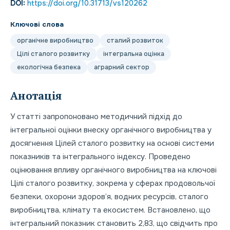
DOI:
https://doi.org/10.31713/vs120262
Ключові слова
органічне виробництво
сталий розвиток
Цілі сталого розвитку
інтегральна оцінка
екологічна безпека
аграрний сектор
Анотація
У статті запропоновано методичний підхід до
інтегральної оцінки внеску органічного виробництва у
досягнення Цілей сталого розвитку на основі системи
показників та інтегрального індексу. Проведено
оцінювання впливу органічного виробництва на ключові
Цілі сталого розвитку, зокрема у сферах продовольчої
безпеки, охорони здоров’я, водних ресурсів, сталого
виробництва, клімату та екосистем. Встановлено, що
інтегральний показник становить 2,83, що свідчить про