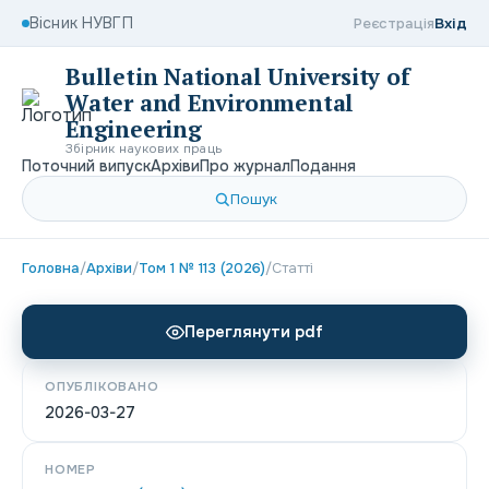
Вісник НУВГП
Реєстрація
Вхід
Bulletin National University of
Water and Environmental
Engineering
Збірник наукових праць
Поточний випуск
Архіви
Про журнал
Подання
Пошук
Головна
/
Архіви
/
Том 1 № 113 (2026)
/
Статті
Переглянути pdf
ОПУБЛІКОВАНО
2026-03-27
НОМЕР