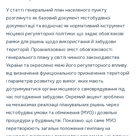
У статті генеральний план населеного пункту
розглянуто як базовий документ містобудівної
документації та водночас як нормативний інструмент
місцевої регуляторної політики, що задає обов’язкові
рамки для рішень щодо використання й забудови
територій. Проаналізовано зміст обов’язковості
генерального плану у світлі чинного законодавства
України та окреслено межі його регуляторного впливу:
від визначення функціонального призначення територій
і параметрів розвитку до вимог, яких мають
дотримуватися органи місцевого самоврядування під
час погодження забудови. Окремий акцент зроблено
на механізмах реалізації планувальних рішень через
містобудівні умови та обмеження (МУО) і дозвільні
процедури у будівництві. Показано, що саме МУО
перетворюють загальні положення генплану на