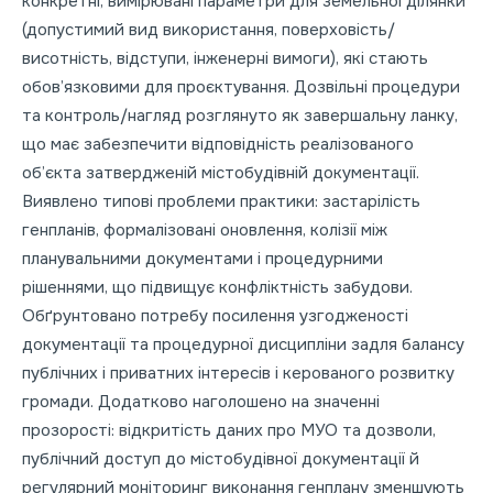
конкретні, вимірювані параметри для земельної ділянки
(допустимий вид використання, поверховість/
висотність, відступи, інженерні вимоги), які стають
обов’язковими для проєктування. Дозвільні процедури
та контроль/нагляд розглянуто як завершальну ланку,
що має забезпечити відповідність реалізованого
об’єкта затвердженій містобудівній документації.
Виявлено типові проблеми практики: застарілість
генпланів, формалізовані оновлення, колізії між
планувальними документами і процедурними
рішеннями, що підвищує конфліктність забудови.
Обґрунтовано потребу посилення узгодженості
документації та процедурної дисципліни задля балансу
публічних і приватних інтересів і керованого розвитку
громади. Додатково наголошено на значенні
прозорості: відкритість даних про МУО та дозволи,
публічний доступ до містобудівної документації й
регулярний моніторинг виконання генплану зменшують