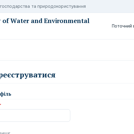
о господарства та природокористування
ty of Water and Environmental
Поточний 
реєструватися
філь
*
ВИЩЕ