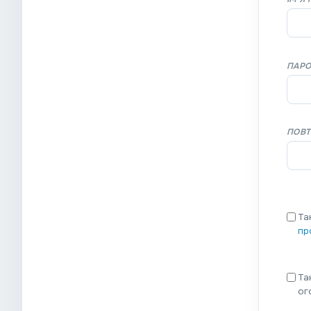
ПАР
ПОВТ
Та
пр
Та
ог