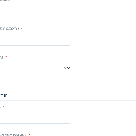
Е РОБОТИ
*
НА
*
йти
L
*
 КОРИСТУВАЧА
*