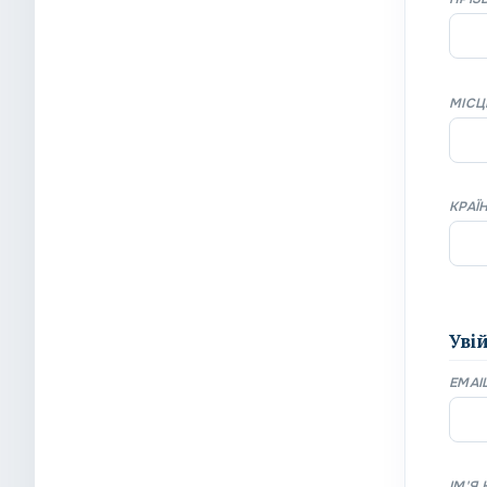
МІСЦ
КРАЇ
Уві
EMAI
ІМ'Я