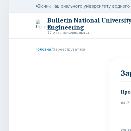
Вісник Національного університету водног
Bulletin National Universi
Engineering
Збірник наукових праць
Головна
/
Зареєструватися
За
Про
ІМ'Я
ПРІЗ