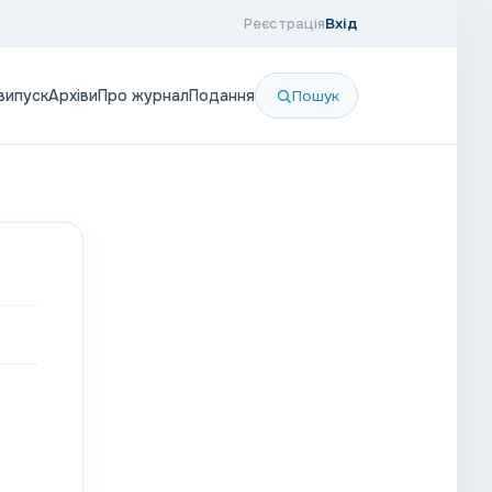
Реєстрація
Вхід
випуск
Архіви
Про журнал
Подання
Пошук