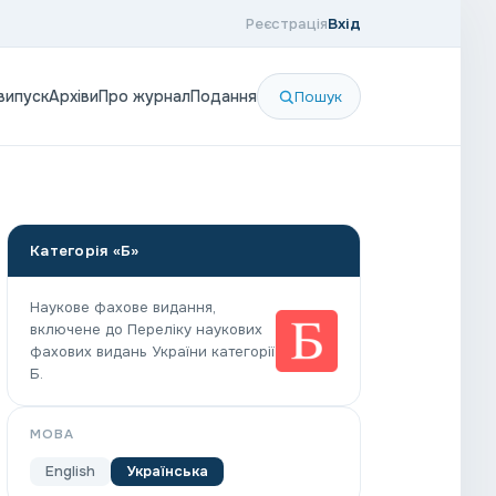
Реєстрація
Вхід
випуск
Архіви
Про журнал
Подання
Пошук
Категорія «Б»
Наукове фахове видання,
включене до Переліку наукових
фахових видань України категорії
Б.
МОВА
English
Українська