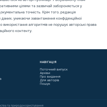
ративними цілями та зазвичай забороняється у
кументальна точність. Крім того, редакція
 даних, уникаючи завантаження конфіденційної
 що використання алгоритмів не порушує авторські права
аційного контенту.
НАВІГАЦІЯ
Поточний випуск
Архіви
Про видання
а
Для авторів
Пошук
ства та природокористування