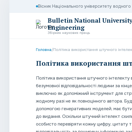
Вісник Національного університету водног
Bulletin National Universi
Engineering
Збірник наукових праць
Головна
/
Політика використання штучного інтелек
Політика використання шт
Політика використання штучного інтелекту в
безумовної відповідальності людини за кінце
виключно як допоміжний інструмент для стру
жодному разі не як повноцінного автора. Бу
допомогою генеративних моделей, має бути 
до видання. Оскільки штучний інтелект схи
особисто перевіряти кожну цифру, цитату 
відповідальність за поширену інформацію зали