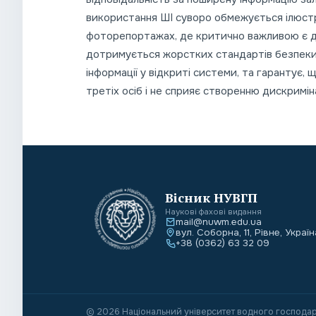
використання ШІ суворо обмежується ілюст
фоторепортажах, де критично важливою є до
дотримується жорстких стандартів безпеки
інформації у відкриті системи, та гарантує,
третіх осіб і не сприяє створенню дискримін
Вісник НУВГП
Наукові фахові видання
mail@nuwm.edu.ua
вул. Соборна, 11, Рівне, Україн
+38 (0362) 63 32 09
© 2026 Національний університет водного господар