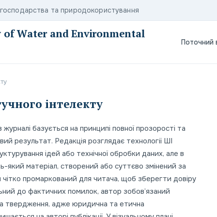
о господарства та природокористування
ty of Water and Environmental
Поточний 
ту
учного інтелекту
 журналі базується на принципі повної прозорості та
вий результат. Редакція розглядає технології ШІ
ктурування ідей або технічної обробки даних, але в
дь-який матеріал, створений або суттєво змінений за
чітко промаркований для читача, щоб зберегти довіру
льний до фактичних помилок, автор зобов’язаний
та твердження, адже юридична та етична
шається на авторі публікації. У візуальному плані