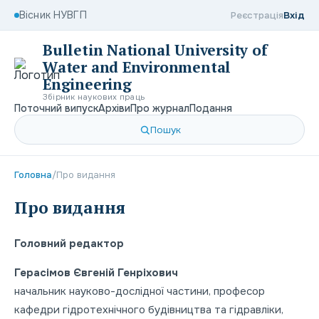
Вісник НУВГП
Реєстрація
Вхід
Bulletin National University of
Water and Environmental
Engineering
Збірник наукових праць
Поточний випуск
Архіви
Про журнал
Подання
Пошук
Головна
/
Про видання
Про видання
Головний редактор
Герасімов Євгеній Генріхович
начальник науково-дослідної частини, професор
кафедри гідротехнічного будівництва та гідравліки,