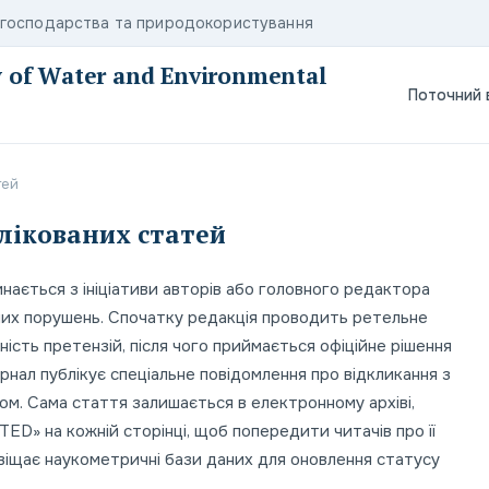
о господарства та природокористування
ty of Water and Environmental
Поточний 
тей
лікованих статей
нається з ініціативи авторів або головного редактора
них порушень. Спочатку редакція проводить ретельне
ість претензій, після чого приймається офіційне рішення
рнал публікує спеціальне повідомлення про відкликання з
лом. Сама стаття залишається в електронному архіві,
D» на кожній сторінці, щоб попередити читачів про її
віщає наукометричні бази даних для оновлення статусу