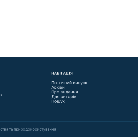
НАВІГАЦІЯ
Поточний випуск
Архіви
Про видання
а
Для авторів
Пошук
ства та природокористування