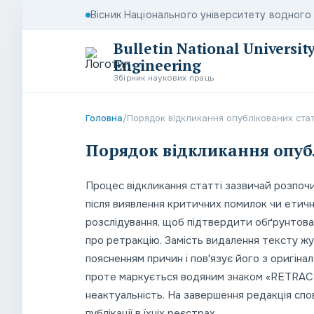
Вісник Національного університету водног
Bulletin National Universi
Engineering
Збірник наукових праць
Головна
/
Порядок відкликання опублікованих ста
Порядок відкликання опуб
Процес відкликання статті зазвичай розпочи
після виявлення критичних помилок чи етич
розслідування, щоб підтвердити обґрунтован
про ретракцію. Замість видалення тексту жу
поясненням причин і пов'язує його з оригіна
проте маркується водяним знаком «RETRACTE
неактуальність. На завершення редакція спо
публікації в їхніх реєстрах.