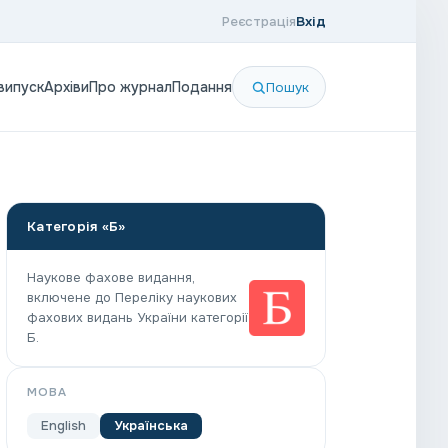
Реєстрація
Вхід
випуск
Архіви
Про журнал
Подання
Пошук
Категорія «Б»
Наукове фахове видання,
включене до Переліку наукових
фахових видань України категорії
Б.
МОВА
English
Українська