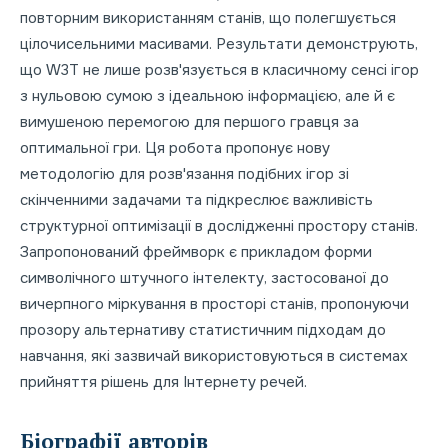
повторним використанням станів, що полегшується
цілочисельними масивами. Результати демонструють,
що W3T не лише розв'язується в класичному сенсі ігор
з нульовою сумою з ідеальною інформацією, але й є
вимушеною перемогою для першого гравця за
оптимальної гри. Ця робота пропонує нову
методологію для розв'язання подібних ігор зі
скінченними задачами та підкреслює важливість
структурної оптимізації в дослідженні простору станів.
Запропонований фреймворк є прикладом форми
символічного штучного інтелекту, застосованої до
вичерпного міркування в просторі станів, пропонуючи
прозору альтернативу статистичним підходам до
навчання, які зазвичай використовуються в системах
прийняття рішень для Інтернету речей.
Біографії авторів