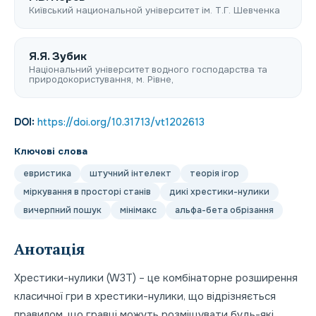
Київський национальной університет ім. Т.Г. Шевченка
Я.Я. Зубик
Національний університет водного господарства та
природокористування, м. Рівне,
DOI:
https://doi.org/10.31713/vt1202613
Ключові слова
евристика
штучний інтелект
теорія ігор
міркування в просторі станів
дикі хрестики-нулики
вичерпний пошук
мінімакс
альфа-бета обрізання
Анотація
Хрестики-нулики (W3T) – це комбінаторне розширення
класичної гри в хрестики-нулики, що відрізняється
правилом, що гравці можуть розміщувати будь-які