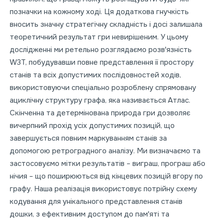
позначки на кожному ході. Ця додаткова гнучкість
вносить значну стратегічну складність і досі залишала
теоретичний результат гри невирішеним. У цьому
дослідженні ми ретельно розглядаємо розв'язність
W3T, побудувавши повне представлення її простору
станів та всіх допустимих послідовностей ходів,
використовуючи спеціально розроблену спрямовану
ациклічну структуру графа, яка називається Атлас.
Скінченна та детермінована природа гри дозволяє
вичерпний прохід усіх допустимих позицій, що
завершується повним маркуванням станів за
допомогою ретроградного аналізу. Ми визначаємо та
застосовуємо мітки результатів – виграш, програш або
нічия – що поширюються від кінцевих позицій вгору по
графу. Наша реалізація використовує потрійну схему
кодування для унікального представлення станів
дошки, з ефективним доступом до пам'яті та