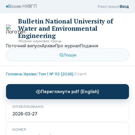
Вісник НУВГП
Реєстрація
Вхід
Bulletin National University of
Water and Environmental
Engineering
Збірник наукових праць
Поточний випуск
Архіви
Про журнал
Подання
Пошук
Головна
/
Архіви
/
Том 1 № 113 (2026)
/
Статті
Переглянути pdf (English)
ОПУБЛІКОВАНО
2026-03-27
НОМЕР