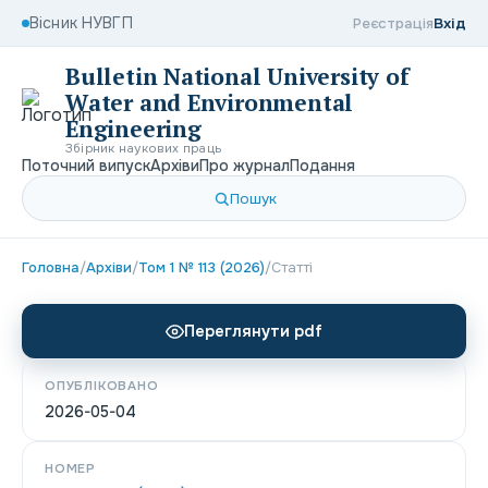
Вісник НУВГП
Реєстрація
Вхід
Bulletin National University of
Water and Environmental
Engineering
Збірник наукових праць
Поточний випуск
Архіви
Про журнал
Подання
Пошук
Головна
/
Архіви
/
Том 1 № 113 (2026)
/
Статті
Переглянути pdf
ОПУБЛІКОВАНО
2026-05-04
НОМЕР