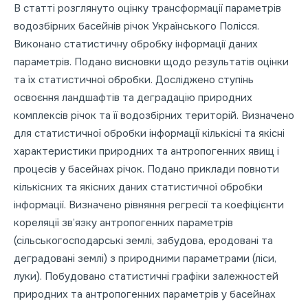
В статті розглянуто оцінку трансформації параметрів
водозбірних басейнів річок Українського Полісся.
Виконано статистичну обробку інформації даних
параметрів. Подано висновки щодо результатів оцінки
та їх статистичної обробки. Досліджено ступінь
освоєння ландшафтів та деградацію природних
комплексів річок та її водозбірних територій. Визначено
для статистичної обробки інформації кількісні та якісні
характеристики природних та антропогенних явищ і
процесів у басейнах річок. Подано приклади повноти
кількісних та якісних даних статистичної обробки
інформації. Визначено рівняння регресії та коефіцієнти
кореляції зв’язку антропогенних параметрів
(сільськогосподарські землі, забудова, еродовані та
деградовані землі) з природними параметрами (ліси,
луки). Побудовано статистичні графіки залежностей
природних та антропогенних параметрів у басейнах