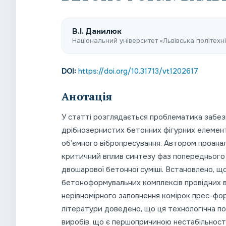
В.І. Данилюк
Національний університет «Львівська політехнік
DOI:
https://doi.org/10.31713/vt1202617
Анотація
У статті розглядається проблематика забез
дрібнозернистих бетонних фігурних елемент
об’ємного вібропресування. Автором проана
критичний вплив синтезу фаз попереднього (3
двошарової бетонної суміші. Встановлено, що
бетоноформувальних комплексів провідних в
нерівномірного заповнення комірок прес-фор
літератури доведено, що ця технологічна п
виробів, що є першопричиною нестабільності