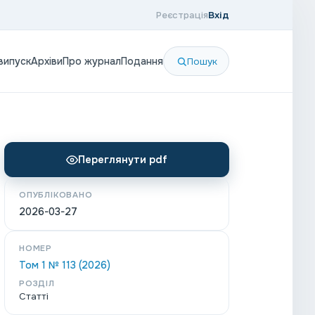
Реєстрація
Вхід
випуск
Архіви
Про журнал
Подання
Пошук
Переглянути pdf
ОПУБЛІКОВАНО
2026-03-27
НОМЕР
Том 1 № 113 (2026)
РОЗДІЛ
Статті