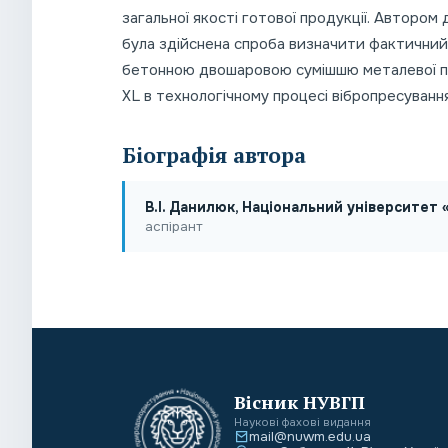
загальної якості готової продукції. Автором
була здійснена спроба визначити фактичний 
бетонною двошаровою сумішшю металевої п
XL в технологічному процесі вібропресування
Біографія автора
В.І. Данилюк, Національний університет «
аспірант
Вісник НУВГП
Наукові фахові видання
mail@nuwm.edu.ua