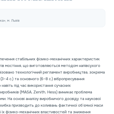
а», м. Львів
печення стабільних фізико-механічних характеристик
ів мостіння, що виготовляються методом напівсухого
лізовано технологічний регламент виробництва, зокрема
–4 с.) та основного (6–8 с.) вібропресування
 навіть під час використання сучасних
иробників (MASA, Zenith, Hess) виникає проблема
ми. На основі аналізу виробничого досвіду та наукової
охибка призводить до коливань фактичної об’ємної маси
 їх фізико-механічних властивостей та зниження