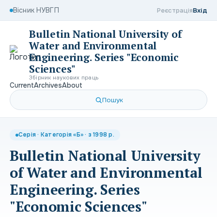
Вісник НУВГП
Реєстрація
Вхід
Bulletin National University of
Water and Environmental
Engineering. Series "Economic
Sciences"
Збірник наукових праць
Current
Archives
About
Пошук
Серія · Категорія «Б» · з 1998 р.
Bulletin National University
of Water and Environmental
Engineering. Series
"Economic Sciences"