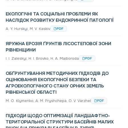
ЕКОЛОГІЧНІ ТА СОЦІАЛЬНІ ПРОБЛЕМИ ЯК
НАСЛІДОК РОЗВИТКУ ЕНДОКРИННОЇ ПАТОЛОГІЇ
А. Y. Hurskyi, M. V. Kaskiv
PDF
ЯРУЖНА ЕРОЗІЯ ҐРУНТІВ ЛІСОСТЕПОВОЇ ЗОНИ
РІВНЕНЩИНИ
I. I. Zaleskyi, Н. I. Brovko, H. A. Maiboroda
PDF
ОБҐРУНТУВАННЯ МЕТОДИЧНИХ ПІДХОДІВ ДО
ОЦІНЮВАННЯ ЕКОЛОГІЧНОЇ БЕЗПЕКИ ТА
АГРОЕКОЛОГІЧНОГО СТАНУ ОРНИХ ЗЕМЕЛЬ
РІВНЕНСЬКОЇ ОБЛАСТІ
M. O. Klymenko, A. M. Pryshchepa, O. V. Varzhel
PDF
ПІДХОДИ ЩОДО ОПТИМІЗАЦІЇ ЛАНДШАФТНО-
ТЕРИТОРІАЛЬНОЇ СТРУКТУРИ БАСЕЙНІВ МАЛИХ