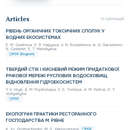
Articles
10 публікацій
РІВЕНЬ ОРГАНІЧНИХ ТОКСИЧНИХ СПОЛУК У
ВОДНИХ ЕКОСИСТЕМАХ
E. М. Gadirova, S. R. Hajiyeva, U. N. Rustamova, Ie. G. Gerasimov,
N. Ozdemir, S. T. Mehdiyeva
PDF (English)
ТВЕРДИЙ СТІК І КИСНЕВИЙ РЕЖИМ ПРИДАТКОВОЇ
РІЧКОВОЇ МЕРЕЖІ РУСЛОВИХ ВОДОСХОВИЩ.
ВІДНОВЛЕННЯ ГІДРОЕКОСИСТЕМ
Y. V. Нryb, А. М. Prуshchepa, V. S. Trotsiuk, А. М. Petruk, D. Y.
Voityshyna
PDF
ЕКОЛОГІЧНІ ПРАКТИКИ РЕСТОРАННОГО
ГОСПОДАРСТВА М. РІВНЕ
K. Yu. Gromachenko, M. S. Yakovyshyna
PDF