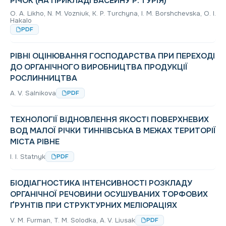
РІЧОК (НА ПРИКЛАДІ БАСЕЙНУ Р. ТУРІЯ)
O. A. Likho, N. M. Vozniuk, K. P. Turchyna, I. M. Borshchevska, O. I.
Hakalo
PDF
РІВНІ ОЦІНЮВАННЯ ГОСПОДАРСТВА ПРИ ПЕРЕХОДІ
ДО ОРГАНІЧНОГО ВИРОБНИЦТВА ПРОДУКЦІЇ
РОСЛИННИЦТВА
A. V. Salnikova
PDF
ТЕХНОЛОГІЇ ВІДНОВЛЕННЯ ЯКОСТІ ПОВЕРХНЕВИХ
ВОД МАЛОЇ РІЧКИ ТИННІВСЬКА В МЕЖАХ ТЕРИТОРІЇ
МІСТА РІВНЕ
I. I. Statnyk
PDF
БІОДІАГНОСТИКА ІНТЕНСИВНОСТІ РОЗКЛАДУ
ОРГАНІЧНОЇ РЕЧОВИНИ ОСУШУВАНИХ ТОРФОВИХ
ҐРУНТІВ ПРИ СТРУКТУРНИХ МЕЛІОРАЦІЯХ
V. M. Furman, T. M. Solodka, A. V. Lіusak
PDF