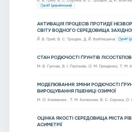
Й. В. Гриб, В. С. Сорока, В. С. Троцюк, Д. Й. Вой
pdf (українська)
АКТИВАЦІЯ ПРОЦЕСІВ ПРОТИДІЇ НЕЗВО
СВІТУ ВОДНОГО СЕРЕДОВИЩА ЗАХІДНОГ
Й. В. Гриб, В. С. Троцюк, Д. Й. Войтишина
pdf (у
СТАН РОДЮЧОСТІ ҐРУНТІВ ЛІСОСТЕПОВО
М. В. Гунчак, В. І. Пасічняк, О. М. Грищенко, Т. М.
МОДЕЛЮВАННЯ ЗМІНИ РОДЮЧОСТІ ҐРУН
ВИРОЩУВАННЯ ПШЕНИЦІ ОЗИМОЇ
М. О. Клименко , Т. М. Колесник, В. С. Сорока, О. 
ОЦІНКА ЯКОСТІ СЕРЕДОВИЩА МІСТА Р
АСИМЕТРІЇ