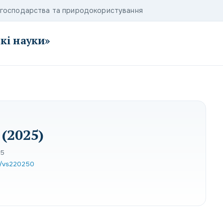
о господарства та природокористування
кі науки»
(2025)
05
13/vs220250