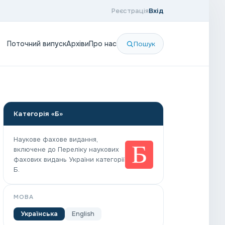
Реєстрація
Вхід
Поточний випуск
Архіви
Про нас
Пошук
Категорія «Б»
Наукове фахове видання,
включене до Переліку наукових
фахових видань України категорії
Б.
МОВА
Українська
English