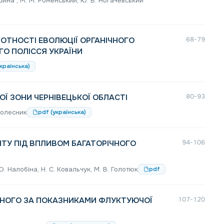
тишина , М. М. Роменський, Ю. В. Ногачевський
РОТНОСТІ ЕВОЛЮЦІЇ ОРГАНІЧНОГО
68-79
О ПОЛІССЯ УКРАЇНИ
країнська)
Ї ЗОНИ ЧЕРНІВЕЦЬКОЇ ОБЛАСТІ
80-93
 Колесник
pdf (українська)
ТУ ПІД ВПЛИВОМ БАГАТОРІЧНОГО
94-106
О. Налобіна, Н. С. Ковальчук, М. В. Голотюк
pdf
ІВНОГО ЗА ПОКАЗНИКАМИ ФЛУКТУЮЧОЇ
107-120