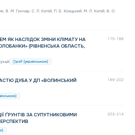
ик, В. М. Гончар, С. Л. Копій, П. Б. Хоєцький, М. Л. Копій, В. О.
М ЯК НАСЛІДОК ЗМІНИ КЛІМАТУ НА
175-188
ОЛОБАНКИ» (РІВНЕНСЬКА ОБЛАСТЬ,
ртухай
pdf (українською)
ЧАСТЮ ДУБА У ДП «ВОЛИНСЬКИЙ
189-202
аїнською)
ІЇ ҐРУНТІВ ЗА СУПУТНИКОВИМИ
203-214
ПЕРСПЕКТИВ
ю)