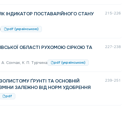
ЯК ІНДИКАТОР ПОСТАВАРІЙНОГО СТАНУ
215-226
й
pdf (українською)
КІВСЬКОЇ ОБЛАСТІ РУХОМОЮ СІРКОЮ ТА
227-238
. А. Сончак, К. П. Турчина
pdf (українською)
ДЗОЛИСТОМУ ҐРУНТІ ТА ОСНОВНІЙ
239-251
ОЗМІНИ ЗАЛЕЖНО ВІД НОРМ УДОБРЕННЯ
pdf