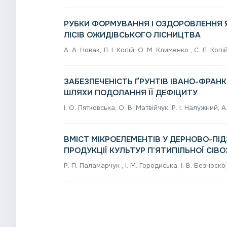
РУБКИ ФОРМУВАННЯ І ОЗДОРОВЛЕННЯ 
ЛІСІВ ОЖИДІВСЬКОГО ЛІСНИЦТВА
А. А. Новак, Л. І. Копій, О. М. Клименко , С. Л. Копі
ЗАБЕЗПЕЧЕНІСТЬ ҐРУНТІВ ІВАНО-ФРАН
ШЛЯХИ ПОДОЛАННЯ ЇЇ ДЕФІЦИТУ
І. О. Пятковська, О. В. Матвійчук, Р. І. Налужний, А
ВМІСТ МІКРОЕЛЕМЕНТІВ У ДЕРНОВО-ПІ
ПРОДУКЦІЇ КУЛЬТУР П’ЯТИПІЛЬНОЇ СІВ
Р. П. Паламарчук , І. М. Городиська, І. В. Безноско