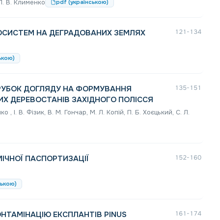
 Л. В. Клименко
pdf (українською)
ОСИСТЕМ НА ДЕГРАДОВАНИХ ЗЕМЛЯХ
121-134
ькою)
РУБОК ДОГЛЯДУ НА ФОРМУВАННЯ
135-151
Х ДЕРЕВОСТАНІВ ЗАХІДНОГО ПОЛІССЯ
о , І. В. Фізик, В. М. Гончар, М. Л. Копій, П. Б. Хоєцький, С. Л.
ІЧНОЇ ПАСПОРТИЗАЦІЇ
152-160
ською)
НТАМІНАЦІЮ ЕКСПЛАНТІВ PINUS
161-174