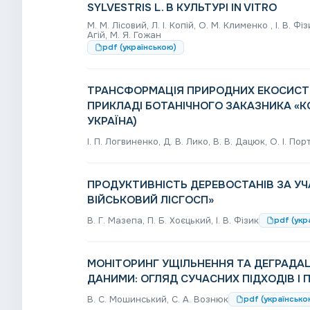
SYLVESTRIS L. В КУЛЬТУРІ IN VITRO
М. М. Лісовий, Л. І. Копій, О. М. Клименко , І. В. Фіз
Агій, М. Я. Гожан
pdf (українською)
ТРАНСФОРМАЦІЯ ПРИРОДНИХ ЕКОСИСТЕ
ПРИКЛАДІ БОТАНІЧНОГО ЗАКАЗНИКА «К
УКРАЇНА)
І. П. Логвиненко, Д. В. Лико, В. В. Дацюк, О. І. По
ПРОДУКТИВНІСТЬ ДЕРЕВОСТАНІВ ЗА У
ВІЙСЬКОВИЙ ЛІСГОСП»
В. Г. Мазепа, П. Б. Хоєцький, І. В. Фізик
pdf (укр
МОНІТОРИНГ УЩІЛЬНЕННЯ ТА ДЕГРАДАЦ
ДАНИМИ: ОГЛЯД СУЧАСНИХ ПІДХОДІВ І 
В. С. Мошинський, С. А. Вознюк
pdf (українсько