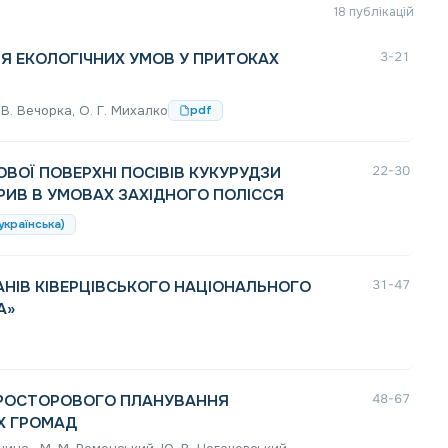
18 публікацій
НЯ ЕКОЛОГІЧНИХ УМОВ У ПРИТОКАХ
3-21
В. В. Вечорка, О. Г. Михалко
pdf
ОЇ ПОВЕРХНІ ПОСІВІВ КУКУРУДЗИ
22-30
РИВ В УМОВАХ ЗАХІДНОГО ПОЛІССЯ
українська)
НІВ КІВЕРЦІВСЬКОГО НАЦІОНАЛЬНОГО
31-47
А»
ПРОСТОРОВОГО ПЛАНУВАННЯ
48-67
Х ГРОМАД