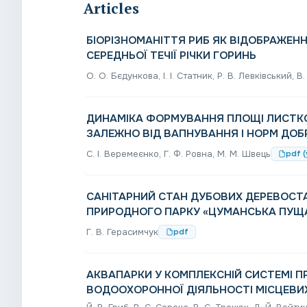
Articles
БІОРІЗНОМАНІТТЯ РИБ ЯК ВІДОБРАЖЕН
СЕРЕДНЬОЇ ТЕЧІЇ РІЧКИ ГОРИНЬ
О. О. Бєдункова, I. I. Статник, Р. В. Левківський, 
ДИНАМІКА ФОРМУВАННЯ ПЛОЩІ ЛИСТКОВ
ЗАЛЕЖНО ВІД ВАПНУВАННЯ І НОРМ ДОБ
С. І. Веремеєнко, Г. Ф. Ровна, М. М. Швець
pdf (
САНІТАРНИЙ СТАН ДУБОВИХ ДЕРЕВОСТА
ПРИРОДНОГО ПАРКУ «ЦУМАНСЬКА ПУЩ
Г. В. Герасимчук
pdf
АКВАПАРКИ У КОМПЛЕКСНІЙ СИСТЕМІ 
ВОДООХОРОННОЇ ДІЯЛЬНОСТІ МІСЦЕВИ