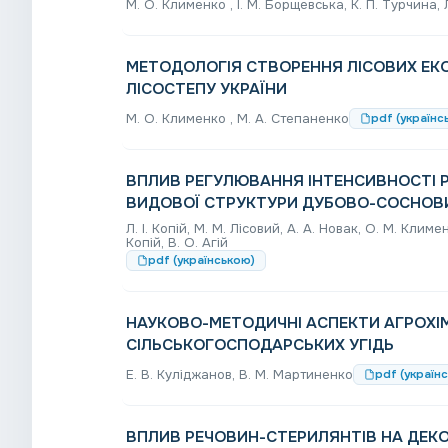
М. О. Клименко , І. М. Борщевська, К. П. Турчина,
МЕТОДОЛОГІЯ СТВОРЕННЯ ЛІСОВИХ ЕК
ЛІСОСТЕПУ УКРАЇНИ
М. О. Клименко , М. А. Степаненко
pdf (українс
ВПЛИВ РЕГУЛЮВАННЯ ІНТЕНСИВНОСТІ 
ВИДОВОЇ СТРУКТУРИ ДУБОВО-СОСНОВИ
Л. І. Копій, М. М. Лісовий, А. А. Новак, О. М. Клименк
Копій, В. О. Агій
pdf (українською)
НАУКОВО-МЕТОДИЧНІ АСПЕКТИ АГРОХІМ
СІЛЬСЬКОГОСПОДАРСЬКИХ УГІДЬ
Е. В. Куліджанов, В. М. Мартиненко
pdf (україн
ВПЛИВ РЕЧОВИН-СТЕРИЛЯНТІВ НА ДЕКО