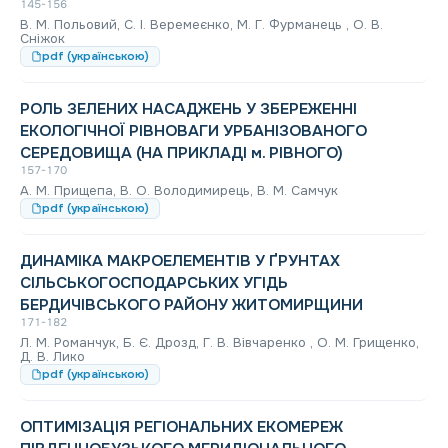
145-156
В. М. Польовий, С. І. Веремеєнко, М. Г. Фурманець , О. В.
Сніжок
pdf (українською)
РОЛЬ ЗЕЛЕНИХ НАСАДЖЕНЬ У ЗБЕРЕЖЕННІ
ЕКОЛОГІЧНОЇ РІВНОВАГИ УРБАНІЗОВАНОГО
СЕРЕДОВИЩА (НА ПРИКЛАДІ м. РІВНОГО)
157-170
А. М. Прищепа, В. О. Володимирець, В. М. Самчук
pdf (українською)
ДИНАМІКА МАКРОЕЛЕМЕНТІВ У ҐРУНТАХ
СІЛЬСЬКОГОСПОДАРСЬКИХ УГІДЬ
БЕРДИЧІВСЬКОГО РАЙОНУ ЖИТОМИРЩИНИ
171-182
Л. М. Романчук, Б. Є. Дрозд, Г. В. Вівчаренко , О. М. Грищенко,
Д. В. Лико
pdf (українською)
ОПТИМІЗАЦІЯ РЕГІОНАЛЬНИХ ЕКОМЕРЕЖ