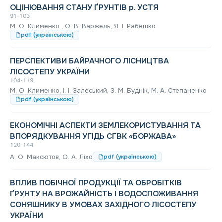
ОЦІНЮВАННЯ СТАНУ ҐРУНТІВ р. УСТЯ
91-103
М. О. Клименко , О. В. Варжель, Я. І. Рабешко
pdf (українською)
ПЕРСПЕКТИВИ БАЙРАЧНОГО ЛІСНИЦТВА
ЛІСОСТЕПУ УКРАЇНИ
104-119
М. О. Клименко, І. І. Залеський, З. М. Буднік, М. А. Степаненко
pdf (українською)
ЕКОНОМІЧНІ АСПЕКТИ ЗЕМЛЕКОРИСТУВАННЯ ТА
ВПОРЯДКУВАННЯ УГІДЬ СГВК «БОРЖАВА»
120-144
А. О. Максютов, О. А. Ліхо
pdf (українською)
ВПЛИВ ПОБІЧНОЇ ПРОДУКЦІЇ ТА ОБРОБІТКІВ
ҐРУНТУ НА ВРОЖАЙНІСТЬ І ВОДОСПОЖИВАННЯ
СОНЯШНИКУ В УМОВАХ ЗАХІДНОГО ЛІСОСТЕПУ
УКРАЇНИ