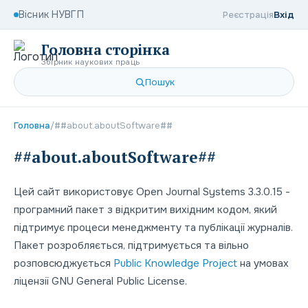
Вісник НУВГП
Реєстрація
Вхід
Головна сторінка
Збірник наукових праць
Пошук
Головна
/
##about.aboutSoftware##
##about.aboutSoftware##
Цей сайт використовує Open Journal Systems 3.3.0.15 -
програмний пакет з відкритим вихідним кодом, який
підтримує процеси менеджменту та публікації журналів.
Пакет розробляється, підтримується та вільно
розповсюджується
Public Knowledge Project
на умовах
ліцензії GNU General Public License.