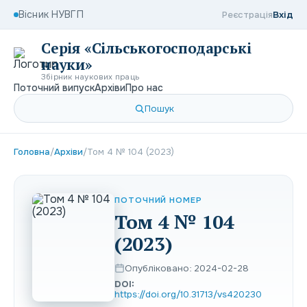
Вісник НУВГП
Реєстрація
Вхід
Серія «Сільськогосподарські
науки»
Збірник наукових праць
Поточний випуск
Архіви
Про нас
Пошук
Головна
/
Архіви
/
Том 4 № 104 (2023)
ПОТОЧНИЙ НОМЕР
Том 4 № 104
(2023)
Опубліковано: 2024-02-28
DOI:
https://doi.org/10.31713/vs420230