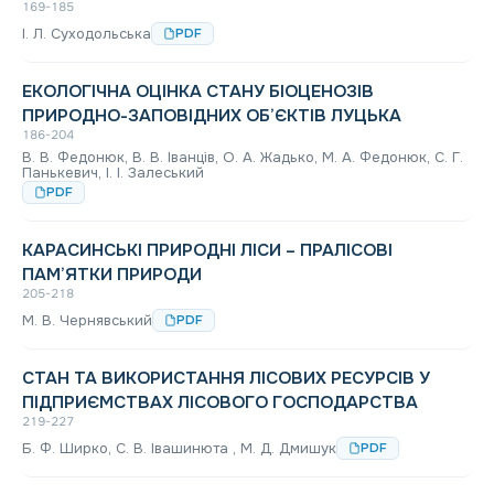
169-185
І. Л. Суходольська
PDF
ЕКОЛОГІЧНА ОЦІНКА СТАНУ БІОЦЕНОЗІВ
ПРИРОДНО-ЗАПОВІДНИХ ОБ’ЄКТІВ ЛУЦЬКА
186-204
В. В. Федонюк, В. В. Іванців, О. А. Жадько, М. А. Федонюк, С. Г.
Панькевич, І. І. Залеський
PDF
КАРАСИНСЬКІ ПРИРОДНІ ЛІСИ – ПРАЛІСОВІ
ПАМ’ЯТКИ ПРИРОДИ
205-218
М. В. Чернявський
PDF
СТАН ТА ВИКОРИСТАННЯ ЛІСОВИХ РЕСУРСІВ У
ПІДПРИЄМСТВАХ ЛІСОВОГО ГОСПОДАРСТВА
219-227
Б. Ф. Ширко, С. В. Івашинюта , М. Д. Дмишук
PDF