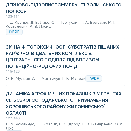
ДЕРНОВО-ПІДЗОЛИСТОМУ ҐРУНТІ ВОЛИНСЬКОГО
ПОЛІССЯ
103-114
Г. Д. Крупко, Д. В. Лико, О. І. Портухай , Т. А. Велесик, M. I.
Костолович, А. В. Лисиця
PDF
ЗМІНА ФІТОТОКСИЧНОСТІ СУБСТРАТІВ ПІЩАНИХ
КАР’ЄРНО-ВІДВАЛЬНИХ КОМПЛЕКСІВ
ЦЕНТРАЛЬНОГО ПОДІЛЛЯ ПІД ВПЛИВОМ
ПОТЕНЦІЙНО-РОДЮЧИХ ПОРІД
115-126
О. В. Мудрак, А. П. Магдійчук, Г. В. Мудрак
PDF
ДИНАМІКА АГРОХІМІЧНИХ ПОКАЗНИКІВ У ҐРУНТАХ
СІЛЬСЬКОГОСПОДАРСЬКОГО ПРИЗНАЧЕННЯ
ХОРОШІВСЬКОГО РАЙОНУ ЖИТОМИРСЬКОЇ
ОБЛАСТІ
127-140
Л. М. Романчук, Т. І. Козлик, Б. Є. Дрозд, Г. В. Вівчаренко, О. А.
Ліхо