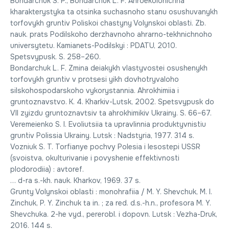
Bondarchuk S. P., Bondarchuk L. F. Ahroekolohichna
kharakterystyka ta otsinka suchasnoho stanu osushuvanykh
torfovykh gruntiv Poliskoi chastyny Volynskoi oblasti. Zb.
nauk. prats Podilskoho derzhavnoho ahrarno-tekhnichnoho
universytetu. Kamianets-Podilskyi : PDATU, 2010.
Spetsvypusk. S. 258–260.
Bondarchuk L. F. Zmina deiakykh vlastyvostei osushenykh
torfovykh gruntiv v protsesi yikh dovhotryvaloho
silskohospodarskoho vykorystannia. Ahrokhimiia i
gruntoznavstvo. K. 4. Kharkiv-Lutsk, 2002. Spetsvypusk do
VII zyizdu gruntoznavtsiv ta ahrokhimikiv Ukrainy. S. 66–67.
Veremeienko S. I. Evoliutsiia ta upravlinnia produktyvnistiu
gruntiv Polissia Ukrainy. Lutsk : Nadstyria, 1977. 314 s.
Vozniuk S. T. Torfianуe pochvу Polesia і lesostepі USSR
(svoistva, okulturіvanіe і povуshenіe еffektіvnostі
plodorodіia) : avtoref.
… d-ra s.-kh. nauk. Kharkov, 1969. 37 s.
Grunty Volynskoi oblasti : monohrafiia / M. Y. Shevchuk, M. I.
Zinchuk, P. Y. Zinchuk ta in. ; za red. d.s.-h.n., profesora M. Y.
Shevchuka. 2-he vyd., pererobl. i dopovn. Lutsk : Vezha-Druk,
2016. 144 s.