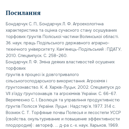
Посилання
Бондарчук С. П., Бондарчук Л. Ф. Агроекологічна
характеристика та оцінка сучасного стану осушуваних
торфових ґрунтів Поліської частини Волинської області.
Зб. наук. праць Подільського державного аграрно-
технічного університету. Кам’янець-Подільський : ПДАТУ,
2010. Спецвипуск. С. 258–260.
Бондарчук Л. Ф. Зміна деяких властивостей осушених
торфових
ґрунтів в процесі їх довготривалого
сільськогосподарського використання. Агрохімія і
ґрунтознавство. К. 4. Харків-Луцьк, 2002. Спецвипуск до
VII з’їзду ґрунтознавців та агрохіміків України. С. 66–67.
Веремеєнко С. І. Еволюція та управління продуктивністю
ґрунтів Полісся України. Луцьк : Надстир’я, 1977. 314 с.
Вознюк С. Т. Торфяные почвы Полесья и лесостепи УССР
(свойства, окультуривание и повышение эффективности
плодородия) : автореф. … д-ра с.-х. наук. Харьков, 1969.