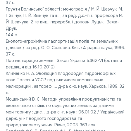
37 с.
Ґрунти Волинської області : монографія / М. Й. Шевчук, М.
І. Зінчук, П. Й. Зіньчук та ін. ; за ред. д.с.-г.н., професора М.
Й. Шевчука. 2-ге вид., переробл. і доповн. Луцьк : Вежа-
Друк,
144 с.
Еколого-агрохімічна паспортизація полів та земельних
ділянок / за ред. О. О. Созінова. Київ : Аграрна наука, 1996.
37 с.
Про меліорацію земель : Закон України 5462-VI (остання
редакція від 16.10.2012).
Клименко Н. А. Эволюция плодородия гидроморфных
почв Полесья УССР под влиянием комплексных
мелиораций : автореф. … д-ра с.-х. наук. Харьков, 1989. 32
с.
Мошинський В. С. Методи управління продуктивністю та
екологічною стійкістю осушуваних земель за даними
моніторингу : дис. ...д-ра с.-г. наук : 06.01.02 / Український
держ. ун-т водного господарства та
природокористування. Рівне, 2003. 363 арк.