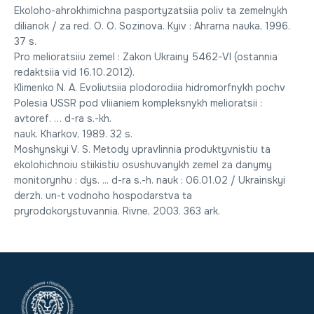
Ekoloho-ahrokhimichna pasportyzatsiia poliv ta zemelnykh
dilianok / za red. O. O. Sozinova. Kyiv : Ahrarna nauka, 1996.
37 s.
Pro melioratsiiu zemel : Zakon Ukrainy 5462-VI (ostannia
redaktsiia vid 16.10.2012).
Klіmenko N. A. Еvoliutsіia plodorodіia hіdromorfnуkh pochv
Polesia USSR pod vlіianіem kompleksnуkh melіoratsіi :
avtoref. … d-ra s.-kh.
nauk. Kharkov, 1989. 32 s.
Moshynskyi V. S. Metody upravlinnia produktyvnistiu ta
ekolohichnoiu stiikistiu osushuvanykh zemel za danymy
monitorynhu : dys. ... d-ra s.-h. nauk : 06.01.02 / Ukrainskyi
derzh. un-t vodnoho hospodarstva ta
pryrodokorystuvannia. Rivne, 2003. 363 ark.