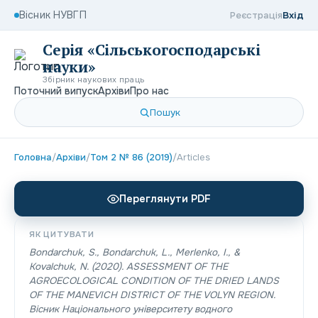
Вісник НУВГП
Реєстрація
Вхід
Серія «Сільськогосподарські
науки»
Збірник наукових праць
Поточний випуск
Архіви
Про нас
Пошук
Головна
/
Архіви
/
Том 2 № 86 (2019)
/
Articles
Переглянути PDF
ЯК ЦИТУВАТИ
Bondarchuk, S., Bondarchuk, L., Merlenko, I., &
Kovalchuk, N. (2020). ASSESSMENT OF THE
AGROECOLOGICAL CONDITION OF THE DRІED LANDS
OF THE MANEVICH DISTRICT OF THE VOLYN REGION.
Вісник Національного університету водного