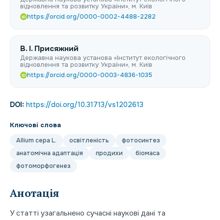
відновлення та розвитку України», м. Київ
https://orcid.org/0000-0002-4488-2282
iD
В. І. Присяжний
Державна наукова установа «Інститут екологічного
відновлення та розвитку України», м. Київ
https://orcid.org/0000-0003-4836-1035
iD
DOI:
https://doi.org/10.31713/vs1202613
Ключові слова
Allium cepa L.
освітленість
фотосинтез
анатомічна адаптація
продихи
біомаса
фотоморфогенез
Анотація
У статті узагальнено сучасні наукові дані та