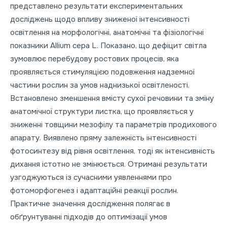
представлено результати експериментальних
досліджень щодо впливу зниженої інтенсивності
освітлення на морфологічні, анатомічні та фізіологічні
показники Allium cepa L. Показано, що дефіцит світла
зумовлює перебудову ростових процесів, яка
проявляється стимуляцією подовження надземної
частини рослин за умов наднизької освітленості.
Встановлено зменшення вмісту сухої речовини та зміну
анатомічної структури листка, що проявляється у
зниженні товщини мезофілу та параметрів продихового
апарату. Виявлено пряму залежність інтенсивності
фотосинтезу від рівня освітлення, тоді як інтенсивність
дихання істотно не змінюється. Отримані результати
узгоджуються із сучасними уявленнями про
фотоморфогенез і адаптаційні реакції рослин.
Практичне значення дослідження полягає в
обґрунтуванні підходів до оптимізації умов