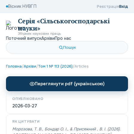
Вісник НУВГП
Реєстрація
Вхід
Серія «Сільськогосподарські
науки»
Збірник наукових праць
Поточний випуск
Архіви
Про нас
Пошук
Головна
/
Архіви
/
Том 1 № 113 (2026)
/
Articles
Переглянути pdf (українською)
ОПУБЛІКОВАНО
2026-03-27
ЯК ЦИТУВАТИ
Морозова, Т. В., Бондар O. I., & Присяжний , В. І. (2026).