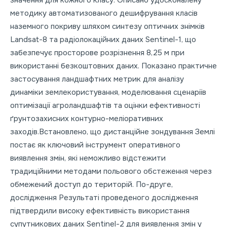
значення для кожного класу. Описано удосконалену
методику автоматизованого дешифрування класів
наземного покриву шляхом синтезу оптичних знімків
Landsat-8 та радіолокаційних даних Sentinel-1, що
забезпечує просторове розрізнення 8,25 м при
використанні безкоштовних даних. Показано практичне
застосування ландшафтних метрик для аналізу
динаміки землекористування, моделювання сценаріїв
оптимізації агроландшафтів та оцінки ефективності
ґрунтозахисних контурно-меліоративних
заходів.Встановлено, що дистанційне зондування Землі
постає як ключовий інструмент оперативного
виявлення змін, які неможливо відстежити
традиційними методами польового обстеження через
обмежений доступ до територій. По-друге,
дослідження Результаті проведеного дослідження
підтвердили високу ефективність використання
супутникових даних Sentinel-2 для виявлення змін у