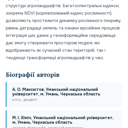
структурі агроландшафтів. Багатоспектральні індекси,
зокрема NDVI (нормалізований індекс рослинності),
дозволяють простежити динаміку рослинного покриву,
рівень деградації земель та ознаки ерозійних процесів.
Інтеграція цих даних у геоінформаційне середовище
дає змогу створювати просторові моделі, які
відображають як сучасний стан територій, так і
тенденції трансформації агроландшафтів у часі.
Біографії авторів
A. О. Максютов, Уманський національний
університет, м. Умань, Черкаська область
к.п.н., доцент
M. I. Хіміч, Уманський національний університет,
м. Умань, Черкаська область
доктор філософії, старший викладач