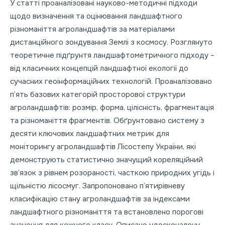
У статті проаналізовані науково-методичні підходи
щодо визначення та оцінювання ландшафтного
різноманіття агроландшафтів за матеріалами
дистанційного зондування Землі з космосу. Розглянуто
теоретичне підґрунтя ландшафтометричного підходу –
від класичних концепцій ландшафтної екології до
сучасних геоінформаційних технологій. Проаналізовано
п’ять базових категорій просторової структури
агроландшафтів: розмір, форма, цілісність, фрагментація
та різноманіття фрагментів. Обґрунтовано систему з
десяти ключових ландшафтних метрик для
моніторингу агроландшафтів Лісостепу України, які
демонструють статистично значущий кореляційний
зв’язок з рівнем розораності, часткою природних угідь і
щільністю лісосмуг. Запропоновано п’ятирівневу
класифікацію стану агроландшафтів за індексами
ландшафтного різноманіття та встановлено порогові