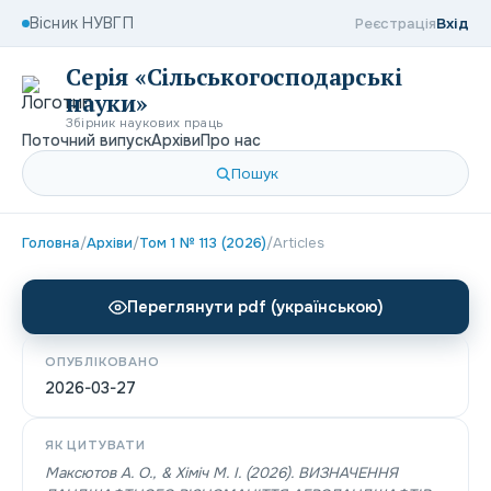
Вісник НУВГП
Реєстрація
Вхід
Серія «Сільськогосподарські
науки»
Збірник наукових праць
Поточний випуск
Архіви
Про нас
Пошук
Головна
/
Архіви
/
Том 1 № 113 (2026)
/
Articles
Переглянути pdf (українською)
ОПУБЛІКОВАНО
2026-03-27
ЯК ЦИТУВАТИ
Максютов A. О., & Хіміч M. I. (2026). ВИЗНАЧЕННЯ