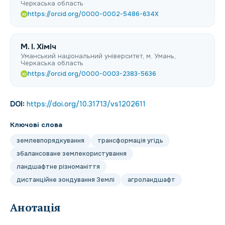
Черкаська область
https://orcid.org/0000-0002-5486-634X
iD
M. I. Хіміч
Уманський національний університет, м. Умань,
Черкаська область
https://orcid.org/0000-0003-2383-5636
iD
DOI:
https://doi.org/10.31713/vs1202611
Ключові слова
землевпорядкування
трансформація угідь
збалансоване землекористування
ландшафтне різноманіття
дистанційне зондування Землі
агроландшафт
Анотація