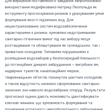
Для вирішення поставленого завдання запропоновано
використання модифікованої матриці Леопольда як
інструменту прогнозування ризиків з урахуванням умов
формування якості підземних вод. Для
нецентралізованих систем водозабезпечення
характерними є ризики, зумовлені недотриманням
санітарно-гігієнічних вимог під час вибору місця
розташування та облаштування як громадських, так і
приватних колодязів. Типовими порушеннями є
розміщення водозаборів у безпосередній близькості
до потенційних джерел забруднення — вигрібних ям,
надвірних туалетів, каналізаційних мереж,
тваринницьких об’єктів, покинутих шахтних колодязів,
а також відсутність належно сформованих санітарно-
захисних зон навколо водозабірних споруд. Результати
прогнозної оцінки дають можливість ідентифікувати
ключові чинники, що зумовлюють формування та
поширення нітратного і мікробіологічного забруднення