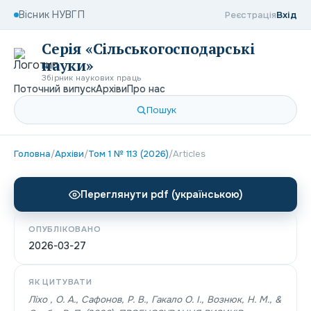
Вісник НУВГП
Реєстрація
Вхід
Серія «Сільськогосподарські
науки»
Збірник наукових праць
Поточний випуск
Архіви
Про нас
Пошук
Головна
/
Архіви
/
Том 1 № 113 (2026)
/
Articles
Переглянути pdf (українською)
ОПУБЛІКОВАНО
2026-03-27
ЯК ЦИТУВАТИ
Ліхо , О. А., Сафонов, Р. В., Гакало O. I., Вознюк, Н. М., &