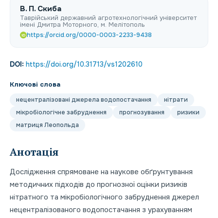
В. П. Скиба
Таврійський державний агротехнологічний університет
імені Дмитра Моторного, м. Мелітополь
https://orcid.org/0000-0003-2233-9438
iD
DOI:
https://doi.org/10.31713/vs1202610
Ключові слова
нецентралізовані джерела водопостачання
нітрати
мікробіологічне забруднення
прогнозування
ризики
матриця Леопольда
Анотація
Дослідження спрямоване на наукове обґрунтування
методичних підходів до прогнозної оцінки ризиків
нітратного та мікробіологічного забруднення джерел
нецентралізованого водопостачання з урахуванням