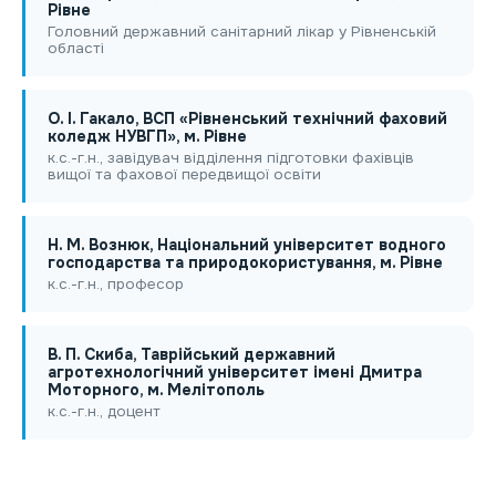
Рівне
Головний державний санітарний лікар у Рівненській
області
O. I. Гакало, ВСП «Рівненський технічний фаховий
коледж НУВГП», м. Рівне
к.с.-г.н., завідувач відділення підготовки фахівців
вищої та фахової передвищої освіти
Н. М. Вознюк, Національний університет водного
господарства та природокористування, м. Рівне
к.с.-г.н., професор
В. П. Скиба, Таврійський державний
агротехнологічний університет імені Дмитра
Моторного, м. Мелітополь
к.с.-г.н., доцент