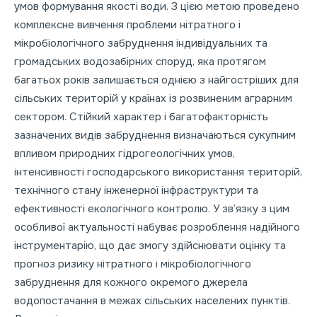
умов формування якості води. З цією метою проведено
комплексне вивчення проблеми нітратного і
мікробіологічного забруднення індивідуальних та
громадських водозабірних споруд, яка протягом
багатьох років залишається однією з найгостріших для
сільських територій у країнах із розвиненим аграрним
сектором. Стійкий характер і багатофакторність
зазначених видів забруднення визначаються сукупним
впливом природних гідрогеологічних умов,
інтенсивності господарського використання територій,
технічного стану інженерної інфраструктури та
ефективності екологічного контролю. У зв’язку з цим
особливої актуальності набуває розроблення надійного
інструментарію, що дає змогу здійснювати оцінку та
прогноз ризику нітратного і мікробіологічного
забруднення для кожного окремого джерела
водопостачання в межах сільських населених пунктів.