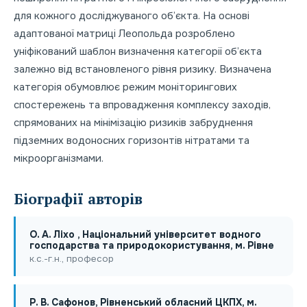
для кожного досліджуваного об’єкта. На основі
адаптованої матриці Леопольда розроблено
уніфікований шаблон визначення категорії об’єкта
залежно від встановленого рівня ризику. Визначена
категорія обумовлює режим моніторингових
спостережень та впровадження комплексу заходів,
спрямованих на мінімізацію ризиків забруднення
підземних водоносних горизонтів нітратами та
мікроорганізмами.
Біографії авторів
О. А. Ліхо , Національний університет водного
господарства та природокористування, м. Рівне
к.с.-г.н., професор
Р. В. Сафонов, Рівненський обласний ЦКПХ, м.