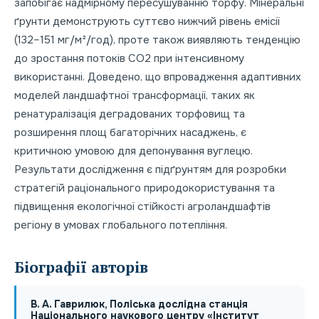
запобігає надмірному пересушуванню торфу. Мінеральні
ґрунти демонструють суттєво нижчий рівень емісії
(132–151 мг/м²/год), проте також виявляють тенденцію
до зростання потоків СО2 при інтенсивному
використанні. Доведено, що впровадження адаптивних
моделей ландшафтної трансформації, таких як
ренатуралізація деградованих торфовищ та
розширення площ багаторічних насаджень, є
критичною умовою для депонування вуглецю.
Результати дослідження є підґрунтям для розробки
стратегій раціонального природокористування та
підвищення екологічної стійкості агроландшафтів
регіону в умовах глобального потепління.
Біографії авторів
В. А. Гаврилюк, Поліська дослідна станція
Національного наукового центру «Інститут