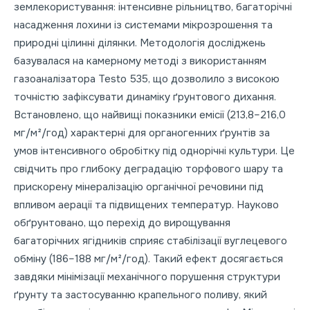
землекористування: інтенсивне рільництво, багаторічні
насадження лохини із системами мікрозрошення та
природні цілинні ділянки. Методологія досліджень
базувалася на камерному методі з використанням
газоаналізатора Testo 535, що дозволило з високою
точністю зафіксувати динаміку ґрунтового дихання.
Встановлено, що найвищі показники емісії (213,8–216,0
мг/м²/год) характерні для органогенних ґрунтів за
умов інтенсивного обробітку під однорічні культури. Це
свідчить про глибоку деградацію торфового шару та
прискорену мінералізацію органічної речовини під
впливом аерації та підвищених температур. Науково
обґрунтовано, що перехід до вирощування
багаторічних ягідників сприяє стабілізації вуглецевого
обміну (186–188 мг/м²/год). Такий ефект досягається
завдяки мінімізації механічного порушення структури
ґрунту та застосуванню крапельного поливу, який