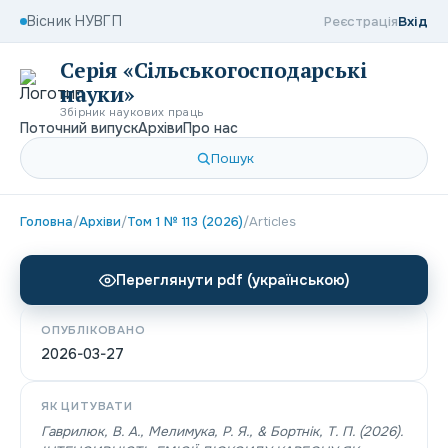
Вісник НУВГП
Реєстрація
Вхід
Серія «Сільськогосподарські
науки»
Збірник наукових праць
Поточний випуск
Архіви
Про нас
Пошук
Головна
/
Архіви
/
Том 1 № 113 (2026)
/
Articles
Переглянути pdf (українською)
ОПУБЛІКОВАНО
2026-03-27
ЯК ЦИТУВАТИ
Гаврилюк, В. А., Мелимука, Р. Я., & Бортнік, Т. П. (2026).