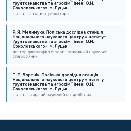
ґрунтознавства та агрохімії імені О.Н.
Соколовського», м. Луцьк
к.с.-г.н., с.н.с., в.о. директора
Р. Я. Мелимука, Поліська дослідна станція
Національного наукового центру «Інститут
ґрунтознавства та агрохімії імені О.Н.
Соколовського», м. Луцьк
доктор філософії з біології, молодший науковий
співробітник
Т. П. Бортнік, Поліська дослідна станція
Національного наукового центру «Інститут
ґрунтознавства та агрохімії імені О.Н.
Соколовського», м. Луцьк
к.с.-г.н., старший науковий співробітник