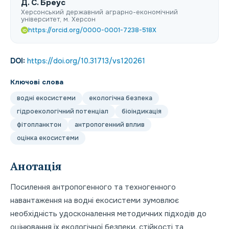
Д. С. Бреус
Херсонський державний аграрно-економічний
університет, м. Херсон
https://orcid.org/0000-0001-7238-518X
iD
DOI:
https://doi.org/10.31713/vs120261
Ключові слова
водні екосистеми
екологічна безпека
гідроекологічний потенціал
біоіндикація
фітопланктон
антропогенний вплив
оцінка екосистеми
Анотація
Посилення антропогенного та техногенного
навантаження на водні екосистеми зумовлює
необхідність удосконалення методичних підходів до
оцінювання їх екологічної безпеки, стійкості та