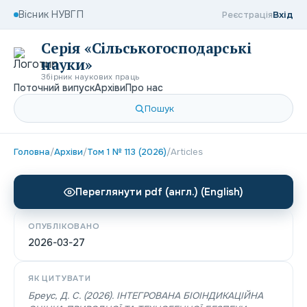
Вісник НУВГП
Реєстрація
Вхід
Серія «Сільськогосподарські
науки»
Збірник наукових праць
Поточний випуск
Архіви
Про нас
Пошук
Головна
/
Архіви
/
Том 1 № 113 (2026)
/
Articles
Переглянути pdf (англ.) (English)
ОПУБЛІКОВАНО
2026-03-27
ЯК ЦИТУВАТИ
Бреус, Д. С. (2026). ІНТЕГРОВАНА БІОІНДИКАЦІЙНА