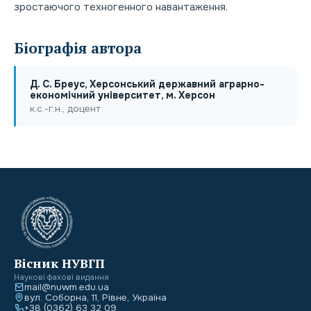
зростаючого техногенного навантаження.
Біографія автора
Д. С. Бреус, Херсонський державний аграрно-
економічний університет, м. Херсон
к.с.-г.н., доцент
Вісник НУВГП
Наукові фахові видання
mail@nuwm.edu.ua
вул. Соборна, 11, Рівне, Україна
+38 (0362) 63 32 09