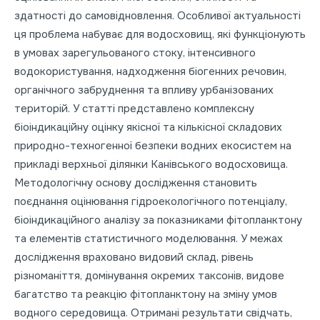
здатності до самовідновлення. Особливої актуальності
ця проблема набуває для водосховищ, які функціонують
в умовах зарегульованого стоку, інтенсивного
водокористування, надходження біогенних речовин,
органічного забруднення та впливу урбанізованих
територій. У статті представлено комплексну
біоіндикаційну оцінку якісної та кількісної складових
природно-техногенної безпеки водних екосистем на
прикладі верхньої ділянки Канівського водосховища.
Методологічну основу дослідження становить
поєднання оцінювання гідроекологічного потенціалу,
біоіндикаційного аналізу за показниками фітопланктону
та елементів статистичного моделювання. У межах
дослідження враховано видовий склад, рівень
різноманіття, домінування окремих таксонів, видове
багатство та реакцію фітопланктону на зміну умов
водного середовища. Отримані результати свідчать,