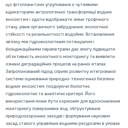
що фітопланктонні угруповання є чутливими
індикаторами антропогенної трансформації водних
екосистем і здатні відображати зміни трофічного
стану, рівня органічного забруднення, екологічної
стійкості та резильєнтності водойми. Встановлення
зв’язку між гідроекологічним потенціалом і
біоіндикаційними параметрами дає змогу підвищити
об’єктивність екологічного моніторингу та виявляти
ознаки деградаційних процесів на ранніх етапах.
Запропонований підхід сприяє розвитку інтегрованої
системи оцінювання природно-техногенної безпеки
водних екосистем, поєднуючи біологічні,
гідроекологічні та аналітичні критерії. Його
використання може бути корисним для вдосконалення
моніторингу поверхневих вод, обґрунтування
природоохоронних заходів і формування наукових
засад сталого управління водними ресурсами в умовах