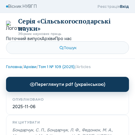
Вісник НУВГП
Реєстрація
Вхід
Серія «Сільськогосподарські
науки»
Збірник наукових праць
Поточний випуск
Архіви
Про нас
Пошук
Головна
/
Архіви
/
Том 1 № 109 (2025)
/
Articles
Переглянути pdf (українською)
ОПУБЛІКОВАНО
2025-11-06
ЯК ЦИТУВАТИ
Бондарчук, С. П., Бондарчук, Л. Ф., Федонюк, М. А.,