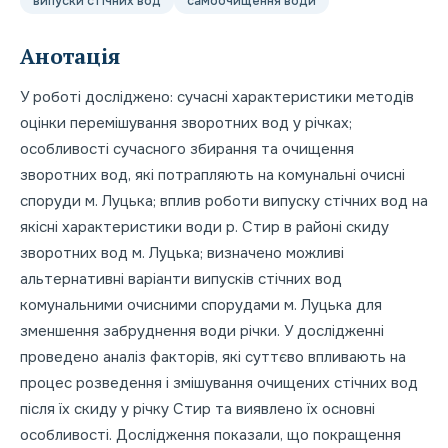
випуски стічних вод
самоочищення води
Анотація
У роботі досліджено: сучасні характеристики методів
оцінки перемішування зворотних вод у річках;
особливості сучасного збирання та очищення
зворотних вод, які потрапляють на комунальні очисні
споруди м. Луцька; вплив роботи випуску стічних вод на
якісні характеристики води р. Стир в районі скиду
зворотних вод м. Луцька; визначено можливі
альтернативні варіанти випусків стічних вод
комунальними очисними спорудами м. Луцька для
зменшення забруднення води річки. У дослідженні
проведено аналіз факторів, які суттєво впливають на
процес розведення і змішування очищених стічних вод
після їх скиду у річку Стир та виявлено їх основні
особливості. Дослідження показали, що покращення