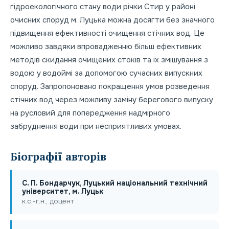
гідроекологічного стану води річки Стир у районі
очисних споруд м. Луцька можна досягти без значного
підвищення ефективності очищення стічних вод. Це
можливо завдяки впровадженню більш ефективних
методів скидання очищених стоків та їх змішування з
водою у водоймі за допомогою сучасних випускних
споруд. Запропоновано покращення умов розведення
стічних вод через можливу заміну берегового випуску
на русловий для попередження надмірного
забруднення води при несприятливих умовах.
Біографії авторів
С. П. Бондарчук, Луцький національний технічний
університет, м. Луцьк
к.с.-г.н., доцент