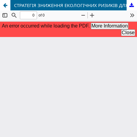
СТРАТЕГІЯ ЗНИЖЕННЯ ЕКОЛОГІЧНИХ РИЗИКІВ ДЛЯ ВОДНИХ ОБ’ЄКТІВ РІВНЕНСЬКОГО РАЙОНУ ЗА УМОВ ЗМІНИ КЛІМАТУ