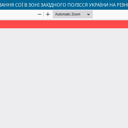
ННЯ СОЇ В ЗОНІ ЗАХІДНОГО ПОЛІССЯ УКРАЇНИ НА РІЗН