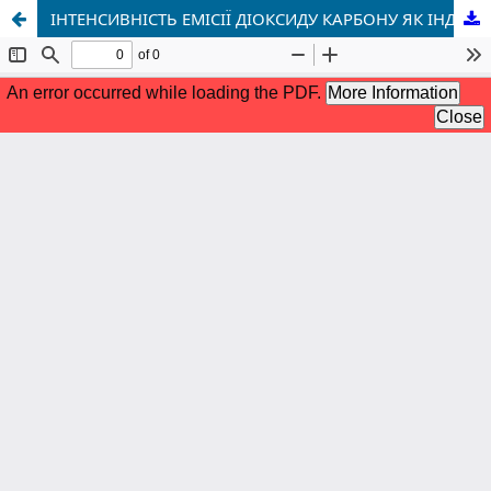
ІНТЕНСИВНІСТЬ ЕМІСІЇ ДІОКСИДУ КАРБОНУ ЯК ІНДИКАТОР АДАПТАЦІЇ МЕЛІОРОВАНИХ ҐРУНТІВ ЗАХІДНОГО ПОЛІССЯ ДО КЛІМАТИЧНИХ ЗМІН